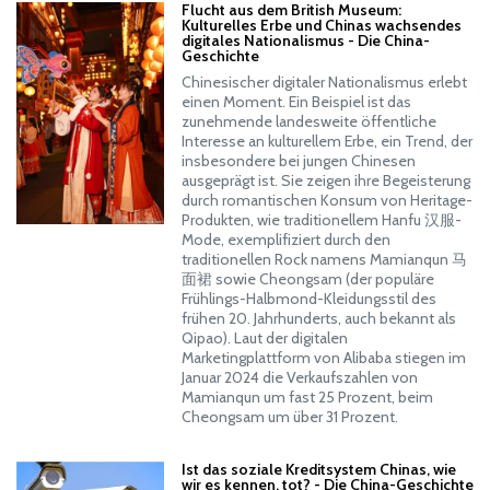
Flucht aus dem British Museum:
Kulturelles Erbe und Chinas wachsendes
digitales Nationalismus - Die China-
Geschichte
Chinesischer digitaler Nationalismus erlebt
einen Moment. Ein Beispiel ist das
zunehmende landesweite öffentliche
Interesse an kulturellem Erbe, ein Trend, der
insbesondere bei jungen Chinesen
ausgeprägt ist. Sie zeigen ihre Begeisterung
durch romantischen Konsum von Heritage-
Produkten, wie traditionellem Hanfu 汉服-
Mode, exemplifiziert durch den
traditionellen Rock namens Mamianqun 马
面裙 sowie Cheongsam (der populäre
Frühlings-Halbmond-Kleidungsstil des
frühen 20. Jahrhunderts, auch bekannt als
Qipao). Laut der digitalen
Marketingplattform von Alibaba stiegen im
Januar 2024 die Verkaufszahlen von
Mamianqun um fast 25 Prozent, beim
Cheongsam um über 31 Prozent.
Ist das soziale Kreditsystem Chinas, wie
wir es kennen, tot? - Die China-Geschichte