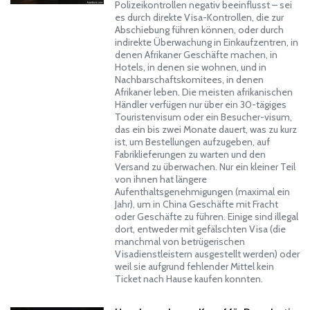
Polizeikontrollen negativ beeinflusst – sei
es durch direkte Visa-Kontrollen, die zur
Abschiebung führen können, oder durch
indirekte Überwachung in Einkaufzentren, in
denen Afrikaner Geschäfte machen, in
Hotels, in denen sie wohnen, und in
Nachbarschaftskomitees, in denen
Afrikaner leben. Die meisten afrikanischen
Händler verfügen nur über ein 30-tägiges
Touristenvisum oder ein Besucher-visum,
das ein bis zwei Monate dauert, was zu kurz
ist, um Bestellungen aufzugeben, auf
Fabriklieferungen zu warten und den
Versand zu überwachen. Nur ein kleiner Teil
von ihnen hat längere
Aufenthaltsgenehmigungen (maximal ein
Jahr), um in China Geschäfte mit Fracht
oder Geschäfte zu führen. Einige sind illegal
dort, entweder mit gefälschten Visa (die
manchmal von betrügerischen
Visadienstleistern ausgestellt werden) oder
weil sie aufgrund fehlender Mittel kein
Ticket nach Hause kaufen konnten.