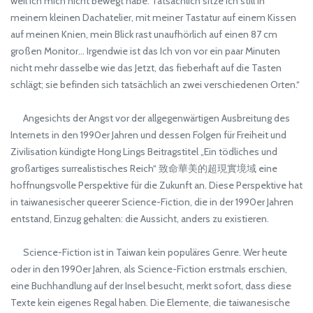
weil ich mich nicht bewegt habe. Tatsächlich sitze ich still in
meinem kleinen Dachatelier, mit meiner Tastatur auf einem Kissen
auf meinen Knien, mein Blick rast unaufhörlich auf einen 87 cm
großen Monitor… Irgendwie ist das Ich von vor ein paar Minuten
nicht mehr dasselbe wie das Jetzt, das fieberhaft auf die Tasten
schlägt; sie befinden sich tatsächlich an zwei verschiedenen Orten.“
Angesichts der Angst vor der allgegenwärtigen Ausbreitung des
Internets in den 1990er Jahren und dessen Folgen für Freiheit und
Zivilisation kündigte Hong Lings Beitragstitel „Ein tödliches und
großartiges surrealistisches Reich“ 致命華美的超現實境域 eine
hoffnungsvolle Perspektive für die Zukunft an. Diese Perspektive hat
in taiwanesischer queerer Science-Fiction, die in der 1990er Jahren
entstand, Einzug gehalten: die Aussicht, anders zu existieren.
Science-Fiction ist in Taiwan kein populäres Genre. Wer heute
oder in den 1990er Jahren, als Science-Fiction erstmals erschien,
eine Buchhandlung auf der Insel besucht, merkt sofort, dass diese
Texte kein eigenes Regal haben. Die Elemente, die taiwanesische