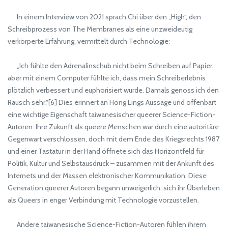
In einem Interview von 2021 sprach Chi über den „High“, den
Schreibprozess von The Membranes als eine unzweideutig
verkörperte Erfahrung, vermittelt durch Technologie:
„Ich fühlte den Adrenalinschub nicht beim Schreiben auf Papier,
aber mit einem Computer fühlte ich, dass mein Schreiberlebnis
plötzlich verbessert und euphorisiert wurde. Damals genoss ich den
Rausch sehr.“[6] Dies erinnert an Hong Lings Aussage und offenbart
eine wichtige Eigenschaft taiwanesischer queerer Science-Fiction-
Autoren: Ihre Zukunft als queere Menschen war durch eine autoritäre
Gegenwart verschlossen, doch mit dem Ende des Kriegsrechts 1987
und einer Tastatur in der Hand öffnete sich das Horizontfeld für
Politik, Kultur und Selbstausdruck – zusammen mit der Ankunft des
Internets und der Massen elektronischer Kommunikation. Diese
Generation queerer Autoren begann unweigerlich, sich ihr Überleben
als Queers in enger Verbindung mit Technologie vorzustellen.
Andere taiwanesische Science-Fiction-Autoren fühlen ihrem