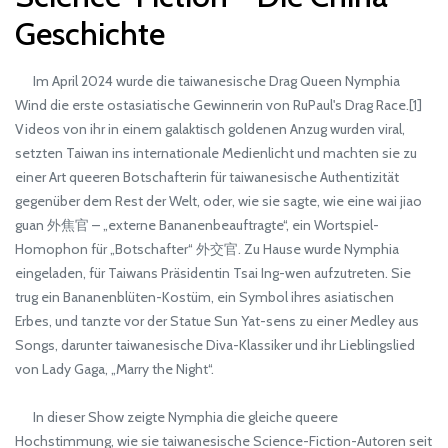
Geschichte
Im April 2024 wurde die taiwanesische Drag Queen Nymphia
Wind die erste ostasiatische Gewinnerin von RuPaul's Drag Race.[1]
Videos von ihr in einem galaktisch goldenen Anzug wurden viral,
setzten Taiwan ins internationale Medienlicht und machten sie zu
einer Art queeren Botschafterin für taiwanesische Authentizität
gegenüber dem Rest der Welt, oder, wie sie sagte, wie eine wai jiao
guan 外焦官 – „externe Bananenbeauftragte“, ein Wortspiel-
Homophon für „Botschafter“ 外交官. Zu Hause wurde Nymphia
eingeladen, für Taiwans Präsidentin Tsai Ing-wen aufzutreten. Sie
trug ein Bananenblüten-Kostüm, ein Symbol ihres asiatischen
Erbes, und tanzte vor der Statue Sun Yat-sens zu einer Medley aus
Songs, darunter taiwanesische Diva-Klassiker und ihr Lieblingslied
von Lady Gaga, „Marry the Night“.
In dieser Show zeigte Nymphia die gleiche queere
Hochstimmung, wie sie taiwanesische Science-Fiction-Autoren seit