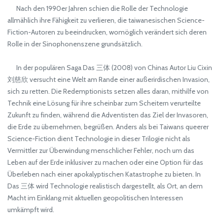
Nach den 1990er Jahren schien die Rolle der Technologie
allmählich ihre Fähigkeit zu verlieren, die taiwanesischen Science-
Fiction-Autoren zu beeindrucken, womöglich verändert sich deren
Rolle in der Sinophonenszene grundsätzlich.
In der populären Saga Das 三体 (2008) von Chinas Autor Liu Cixin
刘慈欣 versucht eine Welt am Rande einer außerirdischen Invasion,
sich zu retten. Die Redemptionists setzen alles daran, mithilfe von
Technik eine Lösung für ihre scheinbar zum Scheitern verurteilte
Zukunft zu finden, während die Adventisten das Ziel der Invasoren,
die Erde zu übernehmen, begrüßen. Anders als bei Taiwans queerer
Science-Fiction dient Technologie in dieser Trilogie nicht als
Vermittler zur Überwindung menschlicher Fehler, noch um das
Leben auf der Erde inklusiver zu machen oder eine Option für das
Überleben nach einer apokalyptischen Katastrophe zu bieten. In
Das 三体 wird Technologie realistisch dargestellt, als Ort, an dem
Macht im Einklang mit aktuellen geopolitischen Interessen
umkämpft wird.