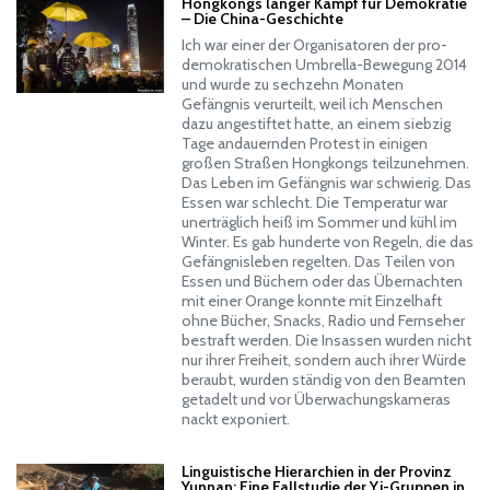
Hongkongs langer Kampf für Demokratie
– Die China-Geschichte
Ich war einer der Organisatoren der pro-
demokratischen Umbrella-Bewegung 2014
und wurde zu sechzehn Monaten
Gefängnis verurteilt, weil ich Menschen
dazu angestiftet hatte, an einem siebzig
Tage andauernden Protest in einigen
großen Straßen Hongkongs teilzunehmen.
Das Leben im Gefängnis war schwierig. Das
Essen war schlecht. Die Temperatur war
unerträglich heiß im Sommer und kühl im
Winter. Es gab hunderte von Regeln, die das
Gefängnisleben regelten. Das Teilen von
Essen und Büchern oder das Übernachten
mit einer Orange konnte mit Einzelhaft
ohne Bücher, Snacks, Radio und Fernseher
bestraft werden. Die Insassen wurden nicht
nur ihrer Freiheit, sondern auch ihrer Würde
beraubt, wurden ständig von den Beamten
getadelt und vor Überwachungskameras
nackt exponiert.
Linguistische Hierarchien in der Provinz
Yunnan: Eine Fallstudie der Yi-Gruppen in