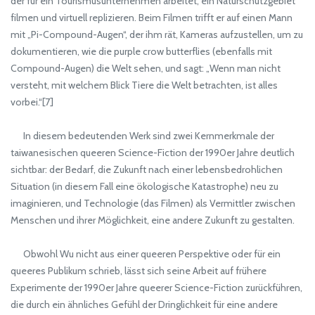
der für ein Tourismusunternehmen arbeitet, ein Naturschutzgebiet
filmen und virtuell replizieren. Beim Filmen trifft er auf einen Mann
mit „Pi-Compound-Augen“, der ihm rät, Kameras aufzustellen, um zu
dokumentieren, wie die purple crow butterflies (ebenfalls mit
Compound-Augen) die Welt sehen, und sagt: „Wenn man nicht
versteht, mit welchem Blick Tiere die Welt betrachten, ist alles
vorbei.“[7]
In diesem bedeutenden Werk sind zwei Kernmerkmale der
taiwanesischen queeren Science-Fiction der 1990er Jahre deutlich
sichtbar: der Bedarf, die Zukunft nach einer lebensbedrohlichen
Situation (in diesem Fall eine ökologische Katastrophe) neu zu
imaginieren, und Technologie (das Filmen) als Vermittler zwischen
Menschen und ihrer Möglichkeit, eine andere Zukunft zu gestalten.
Obwohl Wu nicht aus einer queeren Perspektive oder für ein
queeres Publikum schrieb, lässt sich seine Arbeit auf frühere
Experimente der 1990er Jahre queerer Science-Fiction zurückführen,
die durch ein ähnliches Gefühl der Dringlichkeit für eine andere