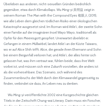
Überleben aus anderen, nicht-sexuellen Gründen bedrohlich
gegenüber, etwa durch Klimakollaps. Wu Ming-yi 吳明益 zeigt in
seinem Roman The Man with the Compound Eyes 複眼人 (2011),
wie alle Leben dem gleichen tödlichen Risiko einer ökologischen
Katastrophe ausgesetzt sind. Im Roman wird Atile’i, der zweite Sohn
einer Familie auf der imaginären Insel Wayo Wayo, traditionell als
Opfer für den Meeresgott geopfert. Unerwartet überlebt er.
Gefangen in einem Müllwirbel, landet Atile’i an der Küste Taiwans,
wo er auf Alice Shih trifft. Alice, die gerade ihren Ehemann und Sohn
bei einem Bergunfall verloren hat, und Atile’i, der alles hinter sich
gelassen hat, was ihm vertraut war, fühlen beide, dass ihre Welt
vorbei ist, und müssen sich eine Zukunft vorstellen, die anders ist
als die vorhersehbare. Das Szenario, sich während des
Zusammenbruchs der Welt durch den Klimawandel gegenseitig zu
finden, verbindet sie dazu, ihr Leben neu zu denken.
Wu Ming-yi veröffentlichte 2002 eine Kurzgeschichte gleichen
Titels in der Zeitschrift Chung-wai Literary. Darin muss ein Forscher,