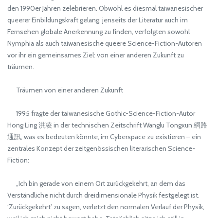
den 1990er Jahren zelebrieren. Obwohl es diesmal taiwanesischer
queerer Einbildungskraft gelang, jenseits der Literatur auch im
Fernsehen globale Anerkennung zu finden, verfolgten sowohl
Nymphia als auch taiwanesische queere Science-Fiction-Autoren
vor ihr ein gemeinsames Ziel: von einer anderen Zukunft zu
träumen.
Träumen von einer anderen Zukunft
1995 fragte der taiwanesische Gothic-Science-Fiction-Autor
Hong Ling 洪凌 in der technischen Zeitschrift Wanglu Tongxun 網路
通訊, was es bedeuten könnte, im Cyberspace zu existieren – ein
zentrales Konzept der zeitgenössischen literarischen Science-
Fiction:
„Ich bin gerade von einem Ort zurückgekehrt, an dem das
Verständliche nicht durch dreidimensionale Physik festgelegt ist.
‘Zurückgekehrt’ zu sagen, verletzt den normalen Verlauf der Physik,