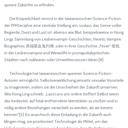
queere Zukünfte zu erfinden.
Die Körperlichkeit nimmt in der taiwanesischen Science-Fiction
der 1990er Jahre eine zentrale Stellung ein, sodass das Genre voller
Begierde, Durst und Lust ist, ebenso wie Blut, beispielsweise in Hong
Lings Sammlung von Lesbenvampir-Geschichten, Heretic Vampire
Biographies 異端吸血鬼列傳, oder in ihrer Geschichte „Fever“ 發燒,
in der Lesbenvampire und Werwölfe in postapokalyptischen
Städten nach nuklearen oder Umweltexzessen leben.[4]
Technologie hat taiwanesischen queeren Science-Fiction-
Autoren ermöglicht, Selbstverwirklichung jenseits sexualer Vorurteile
zu imaginieren, indem sie die Unsicherheit der Zukunft umarmen.
Wie Hong Ling schrieb: „Lasst uns uns online treffen! Selbst wenn
das bedeutet, auf fatal entfremdete Identitäten zu stoßen und in
völlig andere Beziehungen verwickelt zu werden, als wir bereits
kennen.“[5] So anarchisch diese Einladung in die Zukunft auch
klingen mag, sie positioniert Technologie als Mittel, um das