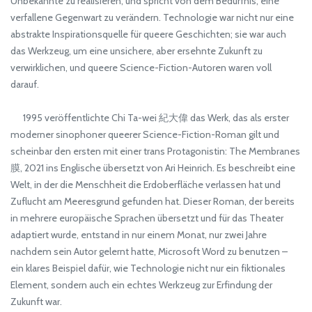
Unbekannte zu realisieren, und spricht von dem Bedürfnis, eine
verfallene Gegenwart zu verändern. Technologie war nicht nur eine
abstrakte Inspirationsquelle für queere Geschichten; sie war auch
das Werkzeug, um eine unsichere, aber ersehnte Zukunft zu
verwirklichen, und queere Science-Fiction-Autoren waren voll
darauf.
1995 veröffentlichte Chi Ta-wei 紀大偉 das Werk, das als erster
moderner sinophoner queerer Science-Fiction-Roman gilt und
scheinbar den ersten mit einer trans Protagonistin: The Membranes
膜, 2021 ins Englische übersetzt von Ari Heinrich. Es beschreibt eine
Welt, in der die Menschheit die Erdoberfläche verlassen hat und
Zuflucht am Meeresgrund gefunden hat. Dieser Roman, der bereits
in mehrere europäische Sprachen übersetzt und für das Theater
adaptiert wurde, entstand in nur einem Monat, nur zwei Jahre
nachdem sein Autor gelernt hatte, Microsoft Word zu benutzen –
ein klares Beispiel dafür, wie Technologie nicht nur ein fiktionales
Element, sondern auch ein echtes Werkzeug zur Erfindung der
Zukunft war.