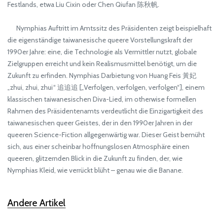
Festlands, etwa Liu Cixin oder Chen Qiufan 陈秋帆.
Nymphias Auftritt im Amtssitz des Präsidenten zeigt beispielhaft
die eigenständige taiwanesische queere Vorstellungskraft der
1990er Jahre: eine, die Technologie als Vermittler nutzt, globale
Zielgruppen erreicht und kein Realismusmittel benötigt, um die
Zukunft zu erfinden. Nymphias Darbietung von Huang Feis 黃妃
„zhui, zhui, zhui“ 追追追 [„Verfolgen, verfolgen, verfolgen“], einem
klassischen taiwanesischen Diva-Lied, im otherwise formellen
Rahmen des Präsidentenamts verdeutlicht die Einzigartigkeit des
taiwanesischen queer Geistes, der in den 1990er Jahren in der
queeren Science-Fiction allgegenwärtig war. Dieser Geist bemüht
sich, aus einer scheinbar hoffnungslosen Atmosphäre einen
queeren, glitzernden Blick in die Zukunft zu finden, der, wie
Nymphias Kleid, wie verrückt blüht – genau wie die Banane.
Andere Artikel