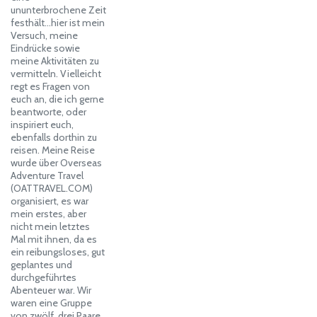
ununterbrochene Zeit
festhält…hier ist mein
Versuch, meine
Eindrücke sowie
meine Aktivitäten zu
vermitteln. Vielleicht
regt es Fragen von
euch an, die ich gerne
beantworte, oder
inspiriert euch,
ebenfalls dorthin zu
reisen. Meine Reise
wurde über Overseas
Adventure Travel
(OATTRAVEL.COM)
organisiert, es war
mein erstes, aber
nicht mein letztes
Mal mit ihnen, da es
ein reibungsloses, gut
geplantes und
durchgeführtes
Abenteuer war. Wir
waren eine Gruppe
von zwölf, drei Paare