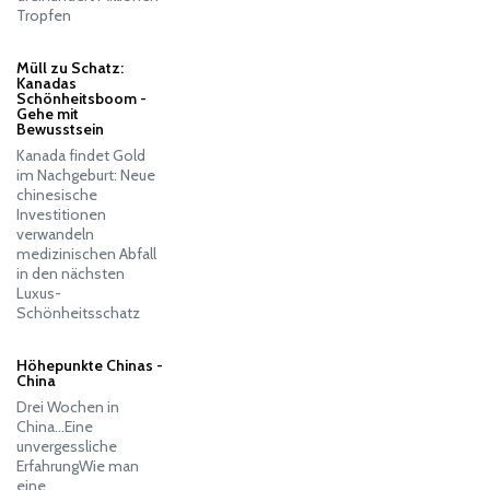
Tropfen
Müll zu Schatz:
Kanadas
Schönheitsboom -
Gehe mit
Bewusstsein
Kanada findet Gold
im Nachgeburt: Neue
chinesische
Investitionen
verwandeln
medizinischen Abfall
in den nächsten
Luxus-
Schönheitsschatz
Höhepunkte Chinas -
China
Drei Wochen in
China…Eine
unvergessliche
ErfahrungWie man
eine