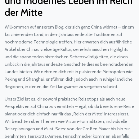
und modernes Leben im Reich
der Mitte
Willkommen auf unserem Blog, der sich ganz China widmet – einem
faszinierenden Land, in dem Jahrtausende alte Traditionen auf
hochmoderne Technologie treffen. Hier erwarten dich ausführliche
Artikel über Chinas vielseitige Kultur, seine kulinarischen Highlights
und die spannenden historischen Sehenswürdigkeiten, die einen
Einblick in die jahrtausendealte Geschichte dieses beeindruckenden
Landes bieten. Wir nehmen dich mit in pulsierende Metropolen wie
Peking und Shanghai, entführen dich jedoch auch in ruhige ländliche
Regionen, in denen die Zeit langsamer zu vergehen scheint.
Unser Ziel ist es, dir sowohl praktische Reisetipps als auch neue
Perspektiven auf China zu vermitteln – egal, ob du bereits eine Reise
planst oder dich einfach nur für das „Reich der Mitte“ interessierst.
Wir berichten über Themen wie Visum-Formalitäten, individuelle
Reiseplanungen und Must-Sees: von der Großen Mauer bis hin zur
berühmten Terrakotta-Armee. Feinschmecker kommen ebenfalls