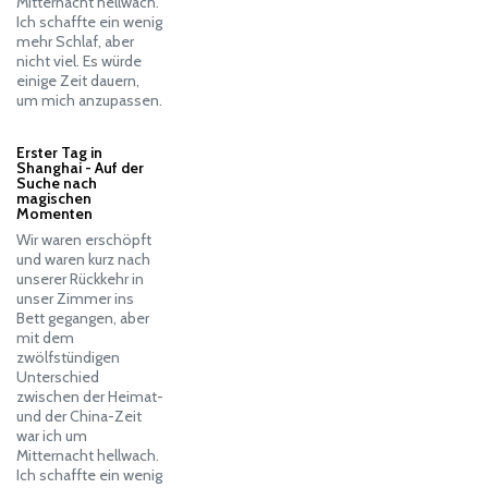
Mitternacht hellwach.
Ich schaffte ein wenig
mehr Schlaf, aber
nicht viel. Es würde
einige Zeit dauern,
um mich anzupassen.
Erster Tag in
Shanghai - Auf der
Suche nach
magischen
Momenten
Wir waren erschöpft
und waren kurz nach
unserer Rückkehr in
unser Zimmer ins
Bett gegangen, aber
mit dem
zwölfstündigen
Unterschied
zwischen der Heimat-
und der China-Zeit
war ich um
Mitternacht hellwach.
Ich schaffte ein wenig