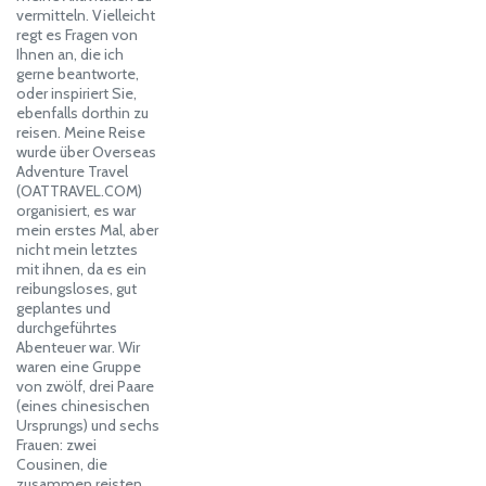
vermitteln. Vielleicht
regt es Fragen von
Ihnen an, die ich
gerne beantworte,
oder inspiriert Sie,
ebenfalls dorthin zu
reisen. Meine Reise
wurde über Overseas
Adventure Travel
(OATTRAVEL.COM)
organisiert, es war
mein erstes Mal, aber
nicht mein letztes
mit ihnen, da es ein
reibungsloses, gut
geplantes und
durchgeführtes
Abenteuer war. Wir
waren eine Gruppe
von zwölf, drei Paare
(eines chinesischen
Ursprungs) und sechs
Frauen: zwei
Cousinen, die
zusammen reisten,