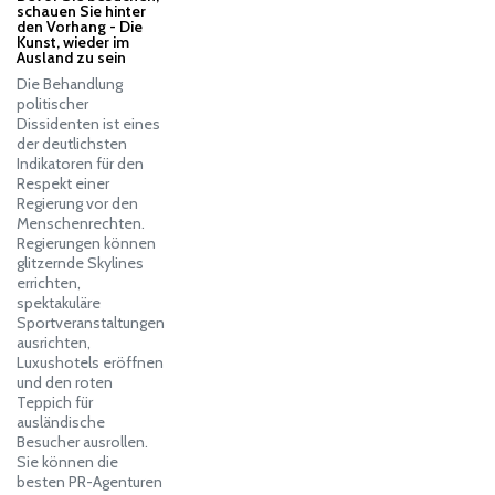
schauen Sie hinter
den Vorhang - Die
Kunst, wieder im
Ausland zu sein
Die Behandlung
politischer
Dissidenten ist eines
der deutlichsten
Indikatoren für den
Respekt einer
Regierung vor den
Menschenrechten.
Regierungen können
glitzernde Skylines
errichten,
spektakuläre
Sportveranstaltungen
ausrichten,
Luxushotels eröffnen
und den roten
Teppich für
ausländische
Besucher ausrollen.
Sie können die
besten PR-Agenturen