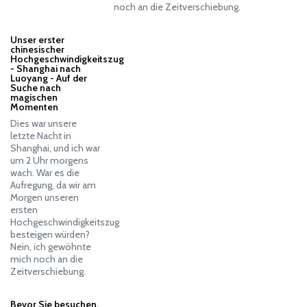
noch an die Zeitverschiebung.
Unser erster
chinesischer
Hochgeschwindigkeitszug
- Shanghai nach
Luoyang - Auf der
Suche nach
magischen
Momenten
Dies war unsere
letzte Nacht in
Shanghai, und ich war
um 2 Uhr morgens
wach. War es die
Aufregung, da wir am
Morgen unseren
ersten
Hochgeschwindigkeitszug
besteigen würden?
Nein, ich gewöhnte
mich noch an die
Zeitverschiebung.
Bevor Sie besuchen,