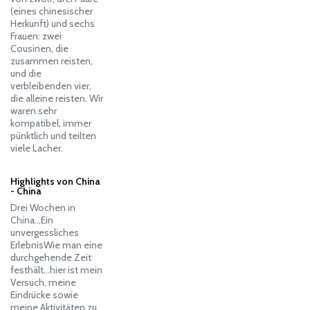
(eines chinesischer
Herkunft) und sechs
Frauen: zwei
Cousinen, die
zusammen reisten,
und die
verbleibenden vier,
die alleine reisten. Wir
waren sehr
kompatibel, immer
pünktlich und teilten
viele Lacher.
Highlights von China
- China
Drei Wochen in
China…Ein
unvergessliches
ErlebnisWie man eine
durchgehende Zeit
festhält…hier ist mein
Versuch, meine
Eindrücke sowie
meine Aktivitäten zu