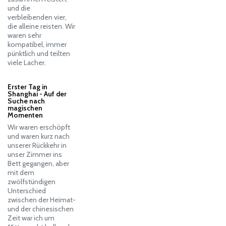
und die
verbleibenden vier,
die alleine reisten. Wir
waren sehr
kompatibel, immer
pünktlich und teilten
viele Lacher.
Erster Tag in
Shanghai - Auf der
Suche nach
magischen
Momenten
Wir waren erschöpft
und waren kurz nach
unserer Rückkehr in
unser Zimmer ins
Bett gegangen, aber
mit dem
zwölfstündigen
Unterschied
zwischen der Heimat-
und der chinesischen
Zeit war ich um