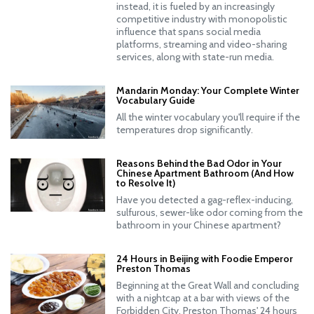
instead, it is fueled by an increasingly
competitive industry with monopolistic
influence that spans social media
platforms, streaming and video-sharing
services, along with state-run media.
Mandarin Monday: Your Complete Winter
Vocabulary Guide
All the winter vocabulary you'll require if the
temperatures drop significantly.
Reasons Behind the Bad Odor in Your
Chinese Apartment Bathroom (And How
to Resolve It)
Have you detected a gag-reflex-inducing,
sulfurous, sewer-like odor coming from the
bathroom in your Chinese apartment?
24 Hours in Beijing with Foodie Emperor
Preston Thomas
Beginning at the Great Wall and concluding
with a nightcap at a bar with views of the
Forbidden City, Preston Thomas' 24 hours