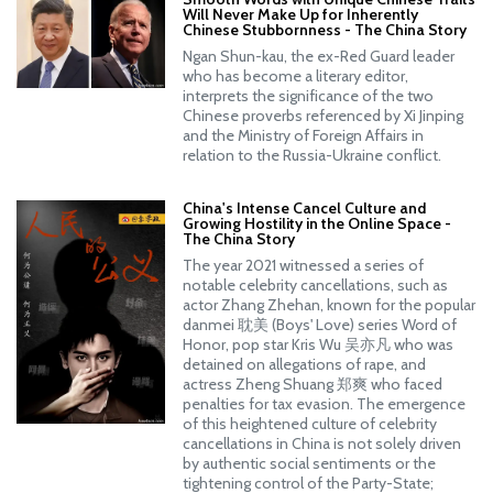
Will Never Make Up for Inherently
Chinese Stubbornness - The China Story
Ngan Shun-kau, the ex-Red Guard leader
who has become a literary editor,
interprets the significance of the two
Chinese proverbs referenced by Xi Jinping
and the Ministry of Foreign Affairs in
relation to the Russia-Ukraine conflict.
China's Intense Cancel Culture and
Growing Hostility in the Online Space -
The China Story
The year 2021 witnessed a series of
notable celebrity cancellations, such as
actor Zhang Zhehan, known for the popular
danmei 耽美 (Boys' Love) series Word of
Honor, pop star Kris Wu 吴亦凡 who was
detained on allegations of rape, and
actress Zheng Shuang 郑爽 who faced
penalties for tax evasion. The emergence
of this heightened culture of celebrity
cancellations in China is not solely driven
by authentic social sentiments or the
tightening control of the Party-State;