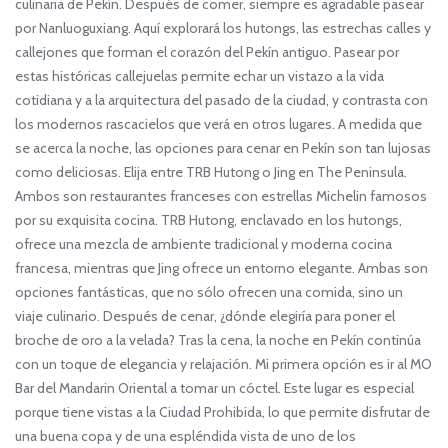
culinaria de Pekín. Después de comer, siempre es agradable pasear
por Nanluoguxiang. Aquí explorará los hutongs, las estrechas calles y
callejones que forman el corazón del Pekín antiguo. Pasear por
estas históricas callejuelas permite echar un vistazo a la vida
cotidiana y a la arquitectura del pasado de la ciudad, y contrasta con
los modernos rascacielos que verá en otros lugares. A medida que
se acerca la noche, las opciones para cenar en Pekín son tan lujosas
como deliciosas. Elija entre TRB Hutong o Jing en The Peninsula.
Ambos son restaurantes franceses con estrellas Michelin famosos
por su exquisita cocina. TRB Hutong, enclavado en los hutongs,
ofrece una mezcla de ambiente tradicional y moderna cocina
francesa, mientras que Jing ofrece un entorno elegante. Ambas son
opciones fantásticas, que no sólo ofrecen una comida, sino un
viaje culinario. Después de cenar, ¿dónde elegiría para poner el
broche de oro a la velada? Tras la cena, la noche en Pekín continúa
con un toque de elegancia y relajación. Mi primera opción es ir al MO
Bar del Mandarin Oriental a tomar un cóctel. Este lugar es especial
porque tiene vistas a la Ciudad Prohibida, lo que permite disfrutar de
una buena copa y de una espléndida vista de uno de los