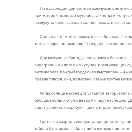
Но настоящая ценностная жемчужина летнего выжи
при которой пожилые мужчины, а иногда и их чуть
воздуху, словно вызывая солнце показать свою силу.
Сначала это может показаться забавным. Потом —
таять — вдруг понимаешь. Ты задаешься вопросом,
Для мужчин из бригады «пекинского бикини» — эт
виноградными лозами в хутунах, потягивающих с
антиквариат. Каждый горделиво выставленный живо
правде говоря, они, возможно, самые крутые мужчи
Когда солнце наконец опускается за горизонт и а
бабушки появляются с веерами, идут неспешно. Де
сидят у ленивых вод Хуай. Где-то играет бамбуков
Греться в озерах зачастую запрещено, но купани
тайная бунтарская забава, либо широко принятая 