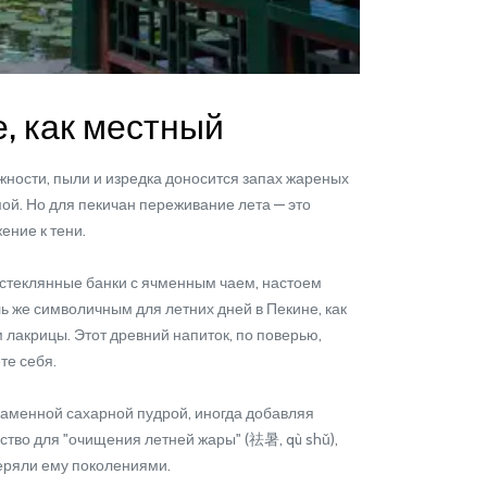
, как местный
жности, пыли и изредка доносится запах жареных
ой. Но для пекичан переживание лета — это
ение к тени.
 стеклянные банки с ячменным чаем, настоем
ь же символичным для летних дней в Пекине, как
 лакрицы. Этот древний напиток, по поверью,
те себя.
каменной сахарной пудрой, иногда добавляя
ство для "очищения летней жары" (祛暑, qù shǔ),
еряли ему поколениями.