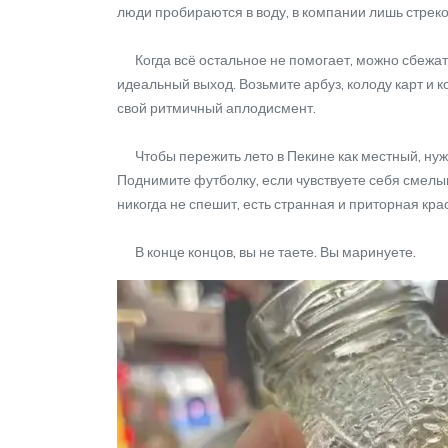
люди пробираются в воду, в компании лишь стрекоз
Когда всё остальное не помогает, можно сбежать 
идеальный выход. Возьмите арбуз, колоду карт и ко
свой ритмичный аплодисмент.
Чтобы пережить лето в Пекине как местный, нужно
Поднимите футболку, если чувствуете себя смелым
никогда не спешит, есть странная и приторная кра
В конце концов, вы не таете. Вы маринуете.