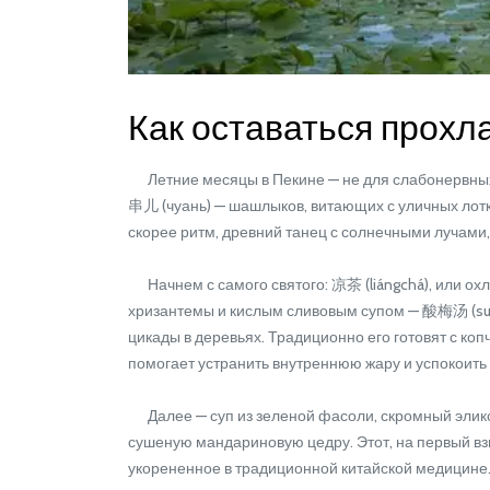
Как оставаться прохл
Летние месяцы в Пекине — не для слабонервных. 
串儿 (чуань) — шашлыков, витающих с уличных лотк
скорее ритм, древний танец с солнечными лучами,
Начнем с самого святого: 凉茶 (liángchá), или ох
хризантемы и кислым сливовым супом — 酸梅汤 (suānm
цикады в деревьях. Традиционно его готовят с ко
помогает устранить внутреннюю жару и успокоить 
Далее — суп из зеленой фасоли, скромный эликси
сушеную мандариновую цедру. Этот, на первый взг
укорененное в традиционной китайской медицине