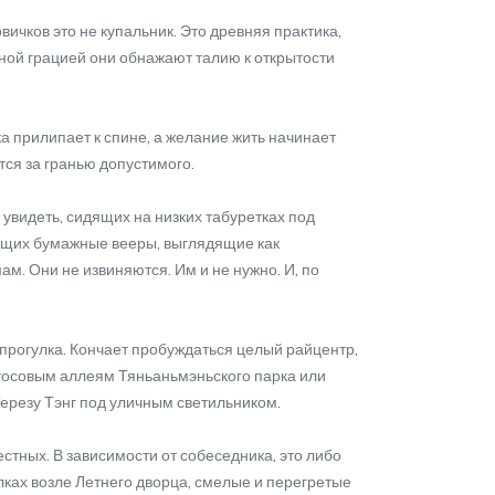
чков это не купальник. Это древняя практика,
нной грацией они обнажают талию к открытости
 прилипает к спине, а желание жить начинает
тся за гранью допустимого.
увидеть, сидящих на низких табуретках под
ющих бумажные вееры, выглядящие как
м. Они не извиняются. Им и не нужно. И, по
 прогулка. Кончает пробуждаться целый райцентр,
лотосовым аллеям Тяньаньмэньского парка или
 Терезу Тэнг под уличным светильником.
тных. В зависимости от собеседника, это либо
олках возле Летнего дворца, смелые и перегретые