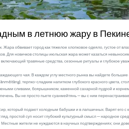
адным в летнюю жару в Пекине
Жара обвивает город как тяжелое хлопковое одеяло, густое от вла
ов. Для новичков столицы июльская жара может казаться невыносим
 включающий травяные средства, сезонные ритуалы и глубокое уваж
лаждающего чая. В каждом углу местного рынка вы найдете большие
éitāng), терпко-сладким напитком глубокого красного цвета, стол
пчеными сливами, боярышником, каменной сахарной пудрой и корнем
печень. Вы не просто пьете суанмейтянь — вы с ним перенастраивае
р, который подают холодным бабушки и в лапшичных. Варят его с 
ляд, простой суп носит глубокий культурный смысл — народное сред
. Местные жители не нуждаются в научных подтверждениях; они дов