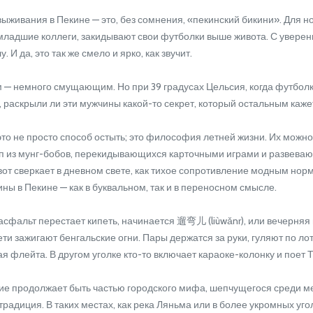
вания в Пекине — это, без сомнения, «пекинский бикини». Для нови
 младшие коллеги, закидывают свои футболки выше живота. С увере
 И да, это так же смело и ярко, как звучит.
 немного смущающим. Но при 39 градусах Цельсия, когда футболка
 раскрыли ли эти мужчины какой-то секрет, который остальным каже
о не просто способ остыть; это философия летней жизни. Их можно 
уп из мунг-бобов, перекидывающихся карточными играми и развева
т сверкает в дневном свете, как тихое сопротивление модным норма
ны в Пекине — как в буквальном, так и в переносном смысле.
сфальт перестает кипеть, начинается 遛弯儿 (liùwǎnr), или вечерняя
ти зажигают бенгальские огни. Пары держатся за руки, гуляют по 
ая флейта. В другом уголке кто-то включает караоке-колонку и поет
е продолжает быть частью городского мифа, шепчущегося среди мес
традиция. В таких местах, как река Ляньма или в более укромных уг