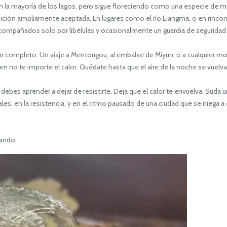
 mayoría de los lagos, pero sigue floreciendo como una especie de mi
adición ampliamente aceptada. En lugares como el río Liangma, o en rinco
acompañados solo por libélulas y ocasionalmente un guardia de seguridad 
completo. Un viaje a Mentougou, al embalse de Miyun, o a cualquier mon
uien no te importe el calor. Quédate hasta que el aire de la noche se vuelv
ebes aprender a dejar de resistirte. Deja que el calor te envuelva. Suda 
uales, en la resistencia, y en el ritmo pausado de una ciudad que se niega
nando.