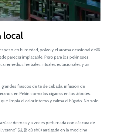
 local
, espeso en humedad, polvo y el aroma ocasional de串
uede parecer implacable. Pero para los pekineses,
ca remedios herbales, rituales estacionales y un
randes frascos de té de cebada, infusión de
eranos en Pekín como las cigarras en los árboles.
que limpia el calor interno y calma el hígado. No solo
n azúcar de roca y a veces perfumada con cáscara de
el verano” (祛暑 qù shǔ) arraigada en la medicina