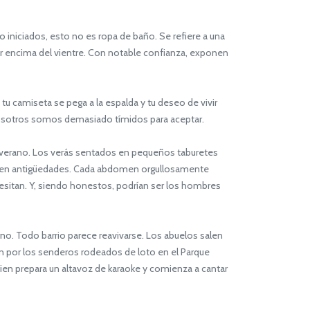
o iniciados, esto no es ropa de baño. Se refiere a una
or encima del vientre. Con notable confianza, exponen
tu camiseta se pega a la espalda y tu deseo de vivir
nosotros somos demasiado tímidos para aceptar.
el verano. Los verás sentados en pequeños taburetes
recen antigüedades. Cada abdomen orgullosamente
cesitan. Y, siendo honestos, podrían ser los hombres
no. Todo barrio parece reavivarse. Los abuelos salen
n por los senderos rodeados de loto en el Parque
guien prepara un altavoz de karaoke y comienza a cantar