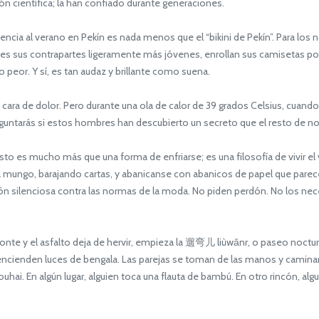
ón científica; la han confiado durante generaciones.
encia al verano en Pekín es nada menos que el “bikini de Pekín”. Para los n
ces sus contrapartes ligeramente más jóvenes, enrollan sus camisetas p
o peor. Y sí, es tan audaz y brillante como suena.
ara de dolor. Pero durante una ola de calor de 39 grados Celsius, cuando 
guntarás si estos hombres han descubierto un secreto que el resto de 
esto es mucho más que una forma de enfriarse; es una filosofía de vivir 
día mungo, barajando cartas, y abanicanse con abanicos de papel que pa
elión silenciosa contra las normas de la moda. No piden perdón. No los ne
nte y el asfalto deja de hervir, empieza la 遛弯儿 liùwǎnr, o paseo noctur
ncienden luces de bengala. Las parejas se toman de las manos y camina
hai. En algún lugar, alguien toca una flauta de bambú. En otro rincón, al