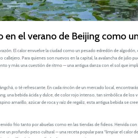
en el verano de Beijing como un
razón. El calor envuelve la ciudad como un pesado edredón de algodón
callejero. Para quienes son nuevos en la capital, la avalancha de julio p
to y más una cuestión de ritmo — una antigua danza con el sol que impli
, o té refrescante. En cada rincón de un mercado local, encontrarás g
 una bebida ácida y dulce, de color rojo intenso, tan simbólica de los v
no amarillo, azúcar de roca y raíz de regaliz, esta antigua bebida se cree 
servido frío tanto por abuelas como en las tiendas de fideos. Hervida co
e un profundo peso cultural — una receta popular para “limpiar el calor d