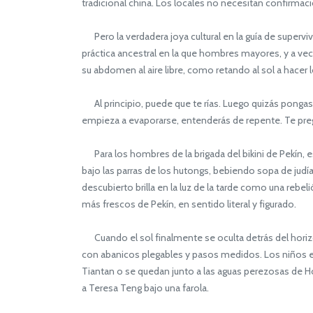
tradicional china. Los locales no necesitan confirmaci
Pero la verdadera joya cultural en la guía de superviv
práctica ancestral en la que hombres mayores, y a ve
su abdomen al aire libre, como retando al sol a hacer l
Al principio, puede que te rías. Luego quizás pongas c
empieza a evaporarse, entenderás de repente. Te pre
Para los hombres de la brigada del bikini de Pekín, 
bajo las parras de los hutongs, bebiendo sopa de ju
descubierto brilla en la luz de la tarde como una reb
más frescos de Pekín, en sentido literal y figurado.
Cuando el sol finalmente se oculta detrás del horizo
con abanicos plegables y pasos medidos. Los niños e
Tiantan o se quedan junto a las aguas perezosas de Hou
a Teresa Teng bajo una farola.