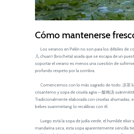
Cómo mantenerse fresco 
Los veranos en Pekín no son para los débiles de co
儿 chuan'r (brocheta) asada que se escapa de un puesto 
soportar el verano es menos una cuestión de sufrimien
profundo respeto por la sombra.
Comencemos con lo más sagrado de todo: 凉茶 liángchá
crisantemo y sopa de ciruela agria — 酸梅汤 suānméitāng,
Tradicionalmente elaborada con ciruelas ahumadas, espi
bebes suanmeitang; lo recalibras con él.
Luego está la sopa de judía verde, el humilde elixir 
mandarina seca, esta sopa aparentemente sencilla tien