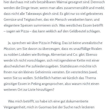
hier durchaus mit sehr bezahlbaren Waimai gesegnet sind. Dennoch
werden die Dinge teuer, wenn man alles zusammenzählt und merkt,
dass nicht alle Takeaways gleich sind. Es gibt nur so viel gebratenes
Gemüse und Teigtaschen, das ein Mensch verarbeiten kann, und
elegantere Speisen summieren sich. Was westliches Essen betrifft
– sagen wir Pizza – das kann wirklich auf den Geldbeutel schlagen.
Ja, sprechen wir über Pizza in Peking. Das ist keine unrealistische
Mission, um Sie davon zu überzeugen, dass es unauffällige Rivalen
zu noblen Lokalen wie Bottega, Alimentari und Co. gibt. Ebenso
werde ich nicht vorschlagen, sich mit irgendeiner Kette mit einer
abscheulichen Pie zufriedenzugeben. Stattdessen möchte ich
Ihnen nur ein kleines Geheimnis verraten. Ein verstecktes Juwel,
wenn Sie so wollen. Schließlich hatten wir kürzlich das Thema
günstiger Essen in Peking angesprochen, also warum nicht einen
weiteren Ort zur Liste hinzufügen?
Was mich betrifft, so habe ich eine gut dokumentierte
Vergangenheit, mich in Guomao bei der Suche nach leckeren