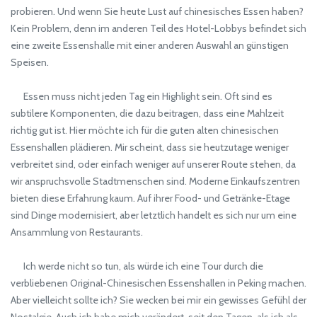
probieren. Und wenn Sie heute Lust auf chinesisches Essen haben?
Kein Problem, denn im anderen Teil des Hotel-Lobbys befindet sich
eine zweite Essenshalle mit einer anderen Auswahl an günstigen
Speisen.
Essen muss nicht jeden Tag ein Highlight sein. Oft sind es
subtilere Komponenten, die dazu beitragen, dass eine Mahlzeit
richtig gut ist. Hier möchte ich für die guten alten chinesischen
Essenshallen plädieren. Mir scheint, dass sie heutzutage weniger
verbreitet sind, oder einfach weniger auf unserer Route stehen, da
wir anspruchsvolle Stadtmenschen sind. Moderne Einkaufszentren
bieten diese Erfahrung kaum. Auf ihrer Food- und Getränke-Etage
sind Dinge modernisiert, aber letztlich handelt es sich nur um eine
Ansammlung von Restaurants.
Ich werde nicht so tun, als würde ich eine Tour durch die
verbliebenen Original-Chinesischen Essenshallen in Peking machen.
Aber vielleicht sollte ich? Sie wecken bei mir ein gewisses Gefühl der
Nostalgie. Auch ich habe mich verändert, seit den Tagen, als ich als