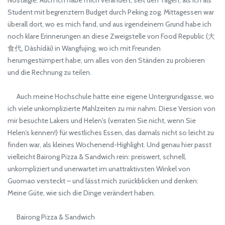
Student mit begrenztem Budget durch Peking zog. Mittagessen war
überall dort, wo es mich fand, und aus irgendeinem Grund habe ich
noch klare Erinnerungen an diese Zweigstelle von Food Republic (大
食代, Dàshídài) in Wangfujing, wo ich mit Freunden
herumgestümpert habe, um alles von den Ständen zu probieren
und die Rechnung zu teilen.
Auch meine Hochschule hatte eine eigene Untergrundgasse, wo
ich viele unkomplizierte Mahlzeiten zu mir nahm. Diese Version von
mir besuchte Lakers und Helen's (verraten Sie nicht, wenn Sie
Helen’s kennen!) für westliches Essen, das damals nicht so leicht zu
finden war, als kleines Wochenend-Highlight. Und genau hier passt
vielleicht Bairong Pizza & Sandwich rein: preiswert, schnell,
unkompliziert und unerwartet im unattraktivsten Winkel von
Guomao versteckt – und lässt mich zurückblicken und denken:
Meine Güte, wie sich die Dinge verändert haben.
Bairong Pizza & Sandwich