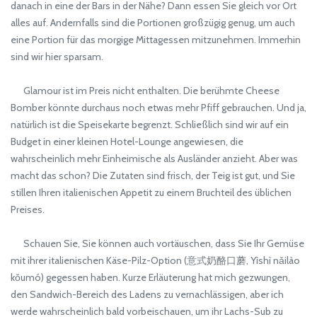
danach in eine der Bars in der Nähe? Dann essen Sie gleich vor Ort
alles auf. Andernfalls sind die Portionen großzügig genug, um auch
eine Portion für das morgige Mittagessen mitzunehmen. Immerhin
sind wir hier sparsam.
Glamour ist im Preis nicht enthalten. Die berühmte Cheese
Bomber könnte durchaus noch etwas mehr Pfiff gebrauchen. Und ja,
natürlich ist die Speisekarte begrenzt. Schließlich sind wir auf ein
Budget in einer kleinen Hotel-Lounge angewiesen, die
wahrscheinlich mehr Einheimische als Ausländer anzieht. Aber was
macht das schon? Die Zutaten sind frisch, der Teig ist gut, und Sie
stillen Ihren italienischen Appetit zu einem Bruchteil des üblichen
Preises.
Schauen Sie, Sie können auch vortäuschen, dass Sie Ihr Gemüse
mit ihrer italienischen Käse-Pilz-Option (意式奶酪口蘑, Yìshì nǎilào
kǒumó) gegessen haben. Kurze Erläuterung hat mich gezwungen,
den Sandwich-Bereich des Ladens zu vernachlässigen, aber ich
werde wahrscheinlich bald vorbeischauen, um ihr Lachs-Sub zu