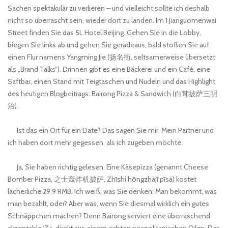
Sachen spektakulär zu verlieren – und vielleicht sollte ich deshalb
nicht so überrascht sein, wieder dort zu landen. Im 1 Jianguomenwai
Street finden Sie das 5L Hotel Beijing. Gehen Sie in die Lobby,
biegen Sie links ab und gehen Sie geradeaus, bald stoßen Sie auf
einen Flur namens Yangming Jie (扬名街, seltsamerweise übersetzt
als „Brand Talks“). Drinnen gibt es eine Bäckerei und ein Café, eine
Saftbar, einen Stand mit Teigtaschen und Nudeln und das Highlight
des heutigen Blogbeitrags: Bairong Pizza & Sandwich (白茸披萨三明
治).
Ist das ein Ort für ein Date? Das sagen Sie mir. Mein Partner und
ich haben dort mehr gegessen, als ich zugeben möchte.
Ja, Sie haben richtig gelesen. Eine Käsepizza (genannt Cheese
Bomber Pizza, 之士轰炸机披萨, Zhīshì hōngzhàjī pīsà) kostet
lächerliche 29,9 RMB. Ich weiß, was Sie denken: Man bekommt, was
man bezahlt, oder? Aber was, wenn Sie diesmal wirklich ein gutes
Schnäppchen machen? Denn Bairong serviert eine überraschend
akzeptable 'Za, direkt aus einem echten neapolitanischen Ofen. Das