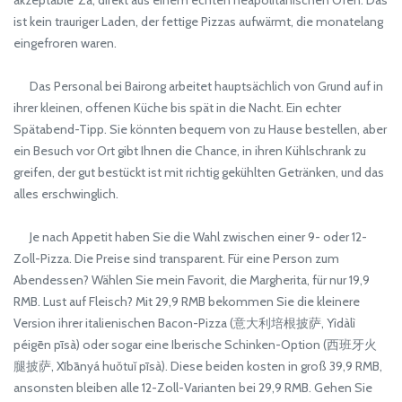
ist kein trauriger Laden, der fettige Pizzas aufwärmt, die monatelang
eingefroren waren.
Das Personal bei Bairong arbeitet hauptsächlich von Grund auf in
ihrer kleinen, offenen Küche bis spät in die Nacht. Ein echter
Spätabend-Tipp. Sie könnten bequem von zu Hause bestellen, aber
ein Besuch vor Ort gibt Ihnen die Chance, in ihren Kühlschrank zu
greifen, der gut bestückt ist mit richtig gekühlten Getränken, und das
alles erschwinglich.
Je nach Appetit haben Sie die Wahl zwischen einer 9- oder 12-
Zoll-Pizza. Die Preise sind transparent. Für eine Person zum
Abendessen? Wählen Sie mein Favorit, die Margherita, für nur 19,9
RMB. Lust auf Fleisch? Mit 29,9 RMB bekommen Sie die kleinere
Version ihrer italienischen Bacon-Pizza (意大利培根披萨, Yìdàlì
péigēn pīsà) oder sogar eine Iberische Schinken-Option (西班牙火
腿披萨, Xībānyá huǒtuǐ pīsà). Diese beiden kosten in groß 39,9 RMB,
ansonsten bleiben alle 12-Zoll-Varianten bei 29,9 RMB. Gehen Sie