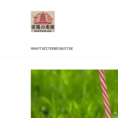
HAUPTSEITE
EN
ES
RU
IT
DE