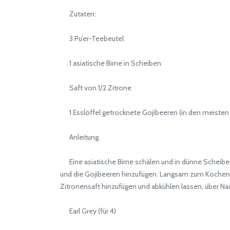
Zutaten:
3 Pu’er-Teebeutel
1 asiatische Birne in Scheiben
Saft von 1/2 Zitrone
1 Esslöffel getrocknete Gojibeeren (in den meisten 
Anleitung
Eine asiatische Birne schälen und in dünne Scheiben
und die Gojibeeren hinzufügen. Langsam zum Kochen br
Zitronensaft hinzufügen und abkühlen lassen, über Na
Earl Grey (für 4)