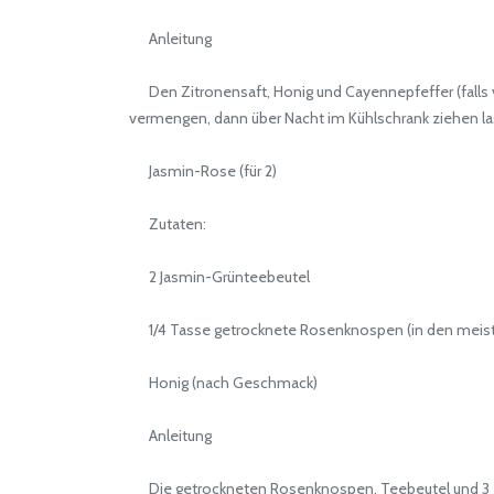
Anleitung
Den Zitronensaft, Honig und Cayennepfeffer (falls v
vermengen, dann über Nacht im Kühlschrank ziehen las
Jasmin-Rose (für 2)
Zutaten:
2 Jasmin-Grünteebeutel
1/4 Tasse getrocknete Rosenknospen (in den meiste
Honig (nach Geschmack)
Anleitung
Die getrockneten Rosenknospen, Teebeutel und 3 Tas