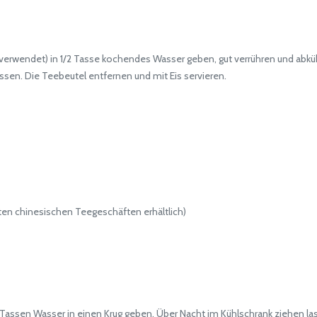
erwendet) in 1/2 Tasse kochendes Wasser geben, gut verrühren und abkü
sen. Die Teebeutel entfernen und mit Eis servieren.
n chinesischen Teegeschäften erhältlich)
sen Wasser in einen Krug geben. Über Nacht im Kühlschrank ziehen las