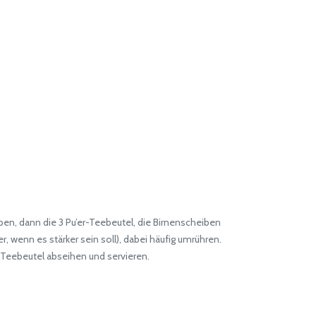
n, dann die 3 Pu’er-Teebeutel, die Birnenscheiben
wenn es stärker sein soll), dabei häufig umrühren.
 Teebeutel abseihen und servieren.