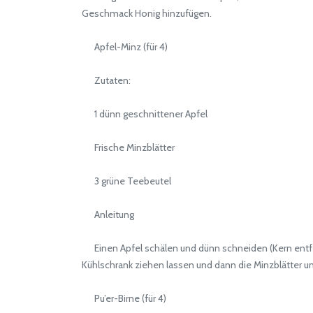
Geschmack Honig hinzufügen.
Apfel-Minz (für 4)
Zutaten:
1 dünn geschnittener Apfel
Frische Minzblätter
3 grüne Teebeutel
Anleitung
Einen Apfel schälen und dünn schneiden (Kern entfer
Kühlschrank ziehen lassen und dann die Minzblätter u
Pu’er-Birne (für 4)