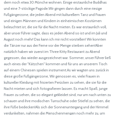
dem noch etwa 30 Mönche wohnen. Einige erstaunliche Buddhas
und eine 7-stöckige Pagode.Wir gingen dann durch eine riesige
Fußgängerzone, die jeden Abend mit kulturellem Tanz und Frauen
und einigen Männern und Kindern in einheimischen Kostümen
beleuchtet ist, die sie für die Nacht mieten. Es war erstaunlich voll,
aber unser Führer sagte, dass es jeden Abend so ist und im Juli und
August noch mehr! Das kann ich mir nicht vorstellen! Wir konnten
die Tänzer nur aus der Ferne vor der Menge sterben sehen!Aber
natürlich haben wir zuerst im Three Kitty Restaurant zu Abend
gegessen, das wieder ausgezeichnet war. Sommer, unser Führer ließ
auch eines der "Kätzchen" kommen und für uns an unserem Tisch
auf einem Chinesen spielen instrument.As wir wagten uns zurück in
diese große Fußgängerzone, Wir genossen es, viele Frauen in
kultureller Kleidung mit frisierten Perücken zu sehen, die sie für die
Nacht mieten und sich fotografieren lassen. Es macht Spaß, junge
Frauen zu sehen, die so elegant gekleidet sind, nur um nach unten zu
schauen und ihre modischen Turnschuhe oder Stiefel zu sehen, die
ihre Füße bedecken!Als sich der Sonnenuntergang und der Himmel
verdunkelten, nahmen die Menschenmengen noch mehr zu, um