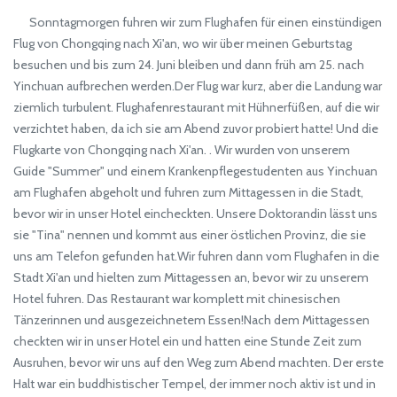
Sonntagmorgen fuhren wir zum Flughafen für einen einstündigen
Flug von Chongqing nach Xi'an, wo wir über meinen Geburtstag
besuchen und bis zum 24. Juni bleiben und dann früh am 25. nach
Yinchuan aufbrechen werden.Der Flug war kurz, aber die Landung war
ziemlich turbulent. Flughafenrestaurant mit Hühnerfüßen, auf die wir
verzichtet haben, da ich sie am Abend zuvor probiert hatte! Und die
Flugkarte von Chongqing nach Xi'an. . Wir wurden von unserem
Guide "Summer" und einem Krankenpflegestudenten aus Yinchuan
am Flughafen abgeholt und fuhren zum Mittagessen in die Stadt,
bevor wir in unser Hotel eincheckten. Unsere Doktorandin lässt uns
sie "Tina" nennen und kommt aus einer östlichen Provinz, die sie
uns am Telefon gefunden hat.Wir fuhren dann vom Flughafen in die
Stadt Xi'an und hielten zum Mittagessen an, bevor wir zu unserem
Hotel fuhren. Das Restaurant war komplett mit chinesischen
Tänzerinnen und ausgezeichnetem Essen!Nach dem Mittagessen
checkten wir in unser Hotel ein und hatten eine Stunde Zeit zum
Ausruhen, bevor wir uns auf den Weg zum Abend machten. Der erste
Halt war ein buddhistischer Tempel, der immer noch aktiv ist und in