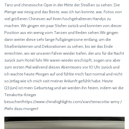
Tanz und chinesische Oper in der Mitte der Straßen zu sehen. Die
Menge war riesig und das Beste, was ich tun konnte, war, Fotos von
viel größeren Chinesen auf ihren hochgehaltenen Handys zu
machen. Wir gingen ein paar Stufen zurück und konnten von dieser
Position aus ein wenig vom Tanzen und Reden sehen.Wir gingen
dann weiter diese sehr lange Fußgängerzone entlang, um die
Straßenlaternen und Dekorationen zu sehen, bis wir das Ende
erreichten, wo wir unseren Fahrer wieder trafen, der uns für die Nacht
zurück zum Hotel fuhr.Wir waren wieder erschöpft, zogen uns aber
zum ersten Mal während dieses Abenteuers vor 10 Uhr zurück und
ich wachte heute Morgen auf und fühlte mich fast normal und nicht
so Jetlag wie ich mich seit meiner Ankunft gefühlt habe. Heute
(23.Juni) ist mein Geburtstag und wir werden ihn feiern, indem wir die
Terrakotta-Krieger
besuchen!https://www.chinahighlights.com/xian/terracotta-army /
Mehr dazu morgen!