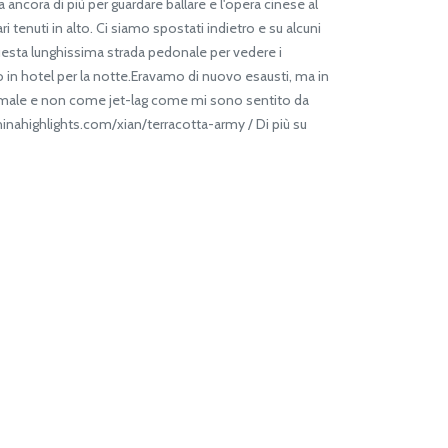
 ancora di più per guardare ballare e l'opera cinese al
ri tenuti in alto. Ci siamo spostati indietro e su alcuni
esta lunghissima strada pedonale per vedere i
o in hotel per la notte.Eravamo di nuovo esausti, ma in
rmale e non come jet-lag come mi sono sentito da
hinahighlights.com/xian/terracotta-army / Di più su