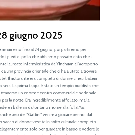
al 28 giugno 2025
rimarremo fino al 24 giugno, poi partiremo per
ndo i piedi di pollo che abbiamo passato dato che li
ente laureato infermieristica da Yinchuan all'aeroporto
da una provincia orientale che ci ha aiutato a trovare
tel. Il ristorante era completo di donne cinesi ballerini
la sera. La prima tappa è stato un tempio buddista che
to attraverso un enorme centro commerciale pedonale
per la notte. Era incredibilmente affollato, ma la
re i ballerini da lontano morire alla folla!Ma,
nche uno dei "Gattini" venire a giocare per noi dal
un sacco di donne vestite in abito culturale completo
sì elegantemente solo per guardare in basso e vedere le