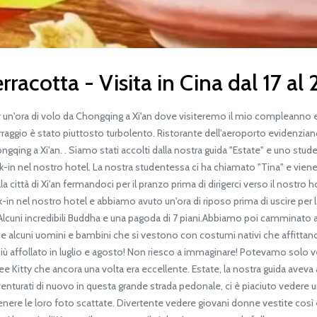
Terracotta - Visita in Cina dal 17 
un'ora di volo da Chongqing a Xi'an dove visiteremo il mio compleanno e 
tterraggio è stato piuttosto turbolento. Ristorante dell'aeroporto evidenzia
gqing a Xi'an. . Siamo stati accolti dalla nostra guida "Estate" e uno stud
k-in nel nostro hotel. La nostra studentessa ci ha chiamato "Tina" e viene 
città di Xi'an fermandoci per il pranzo prima di dirigerci verso il nostro ho
in nel nostro hotel e abbiamo avuto un'ora di riposo prima di uscire per 
ì. Alcuni incredibili Buddha e una pagoda di 7 piani.Abbiamo poi cammina
e alcuni uomini e bambini che si vestono con costumi nativi che affittano 
ù affollato in luglio e agosto! Non riesco a immaginare! Potevamo solo vede
 Kitty che ancora una volta era eccellente. Estate, la nostra guida aveva a
enturati di nuovo in questa grande strada pedonale, ci è piaciuto vedere 
ttenere le loro foto scattate. Divertente vedere giovani donne vestite co