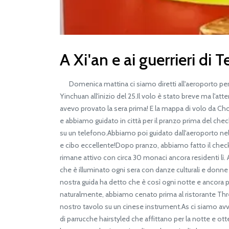
A Xi'an e ai guerrieri di 
Domenica mattina ci siamo diretti all'aeroporto per 
Yinchuan all'inizio del 25.Il volo è stato breve ma l'a
avevo provato la sera prima! E la mappa di volo da Chon
e abbiamo guidato in città per il pranzo prima del chec
su un telefono.Abbiamo poi guidato dall'aeroporto nella 
e cibo eccellente!Dopo pranzo, abbiamo fatto il check-
rimane attivo con circa 30 monaci ancora residenti l
che è illuminato ogni sera con danze culturali e donne 
nostra guida ha detto che è così ogni notte e ancora pi
naturalmente, abbiamo cenato prima al ristorante Three
nostro tavolo su un cinese instrument.As ci siamo avv
di parrucche hairstyled che affittano per la notte e o