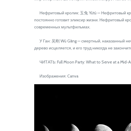
Нефритовый кролик: 玉兔 Yùtù — Нефритовый кролик
постоянно готовит эликсир жизни. Нефритовый кро
современных мультфильмах.
У Ган: 吴刚 Wú Gāng — смертный, наказанный небеса
дерево исцеляется, и его труд никогда не закончи
ЧИТАТЬ: Full Moon Party: What to Serve at a Mid-Au
Изображения: Canva