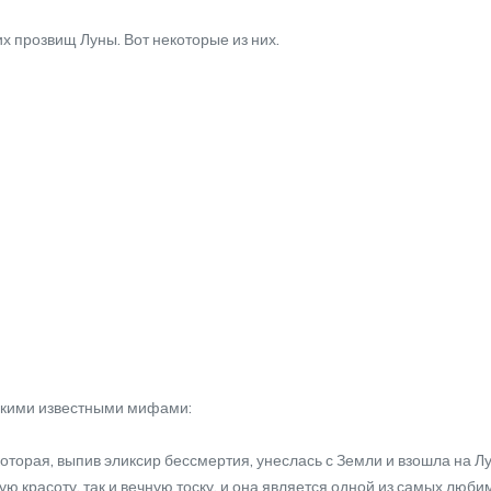
 прозвищ Луны. Вот некоторые из них.
ькими известными мифами:
орая, выпив эликсир бессмертия, унеслась с Земли и взошла на Лун
ую красоту, так и вечную тоску, и она является одной из самых люб