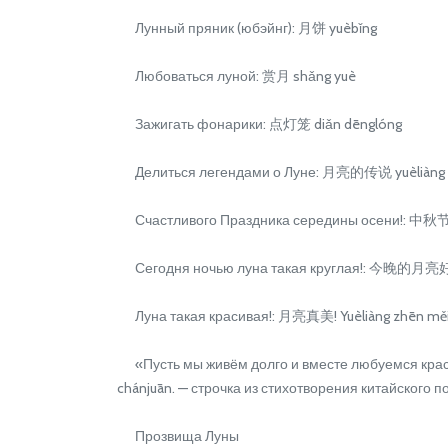
Лунный пряник (юбэйнг): 月饼 yuèbǐng
Любоваться луной: 赏月 shǎng yuè
Зажигать фонарики: 点灯笼 diǎn dēnglóng
Делиться легендами о Луне: 月亮的传说 yuèliàng 
Счастливого Праздника середины осени!: 中秋节快乐!
Сегодня ночью луна такая круглая!: 今晚的月亮好圆! J
Луна такая красивая!: 月亮真美! Yuèliàng zhēn měi
«Пусть мы живём долго и вместе любуемся кра
chánjuān. — строчка из стихотворения китайского
Прозвища Луны