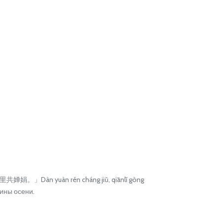
婵娟。」Dàn yuàn rén cháng jiǔ, qiānlǐ gòng
дины осени.