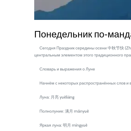
Понедельник по‑манда
Сегодня Праздник середины осени 中秋节快 (Zhōngqiū
центральным элементом этого традиционного празд
Словарь и выражения о Луне
Начнём с некоторых распространённых слов и вы
Луна: 月亮 yuèliàng
Полнолуние: 满月 mǎnyuè
Яркая луна: 明月 míngyuè