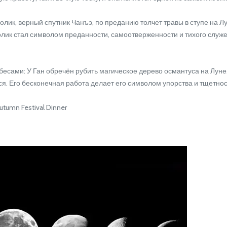
, верный спутник Чанъэ, по преданию толчет травы в ступе на Лун
лик стал символом преданности, самоотверженности и тихого служен
ми: У Ган обречён рубить магическое дерево османтуса на Луне. Но
тся. Его бесконечная работа делает его символом упорства и тщетнос
tumn Festival Dinner