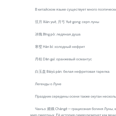
В китайском языке существует много поэтических
弦月 Xián yuè, 月弓 Yuè gong: серп луны
冰魄 Bīng pò: ледяная душа
寒璧 Hán bì: холодный нефрит
丹桂 Dān guì: оранжевый османтус
白玉盘 Báiyù pán: белая нефритовая тарелка
Легенды о Луне
Праздник середины осени также окутан нескол
Чанъэ: 嫦娥 Chángé — грациозная богиня Луны, кот
мир смертных. Её история символизирует как вечн