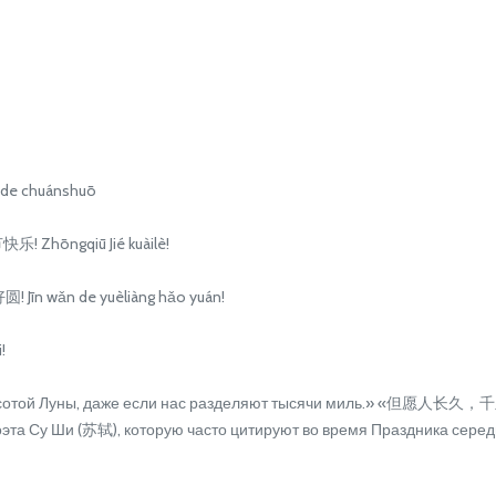
de chuánshuō
 Zhōngqiū Jié kuàilè!
īn wǎn de yuèliàng hǎo yuán!
!
сотой Луны, даже если нас разделяют тысячи миль.» «但愿人长久，千里共
 поэта Су Ши (苏轼), которую часто цитируют во время Праздника сере