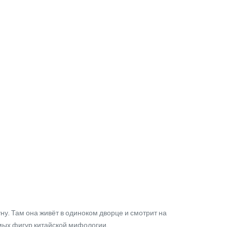
у. Там она живёт в одиноком дворце и смотрит на
имых фигур китайской мифологии.