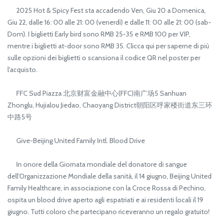
2025 Hot & Spicy Fest sta accadendo Ven, Giu 20 a Domenica,
Giu 22, dalle 16: 00 alle 21: 00 (venerdì) e dalle 11: 00 alle 21: 00 (sab-
Dom). I biglietti Early bird sono RMB 25-35 e RMB 100 per VIP,
mentre i biglietti at-door sono RMB 35. Clicca qui per saperne di più
sulle opzioni dei biglietti o scansiona il codice QR nel poster per
l'acquisto.
FFC Sud Piazza 北京财富金融中心(FFC)南广场5 Sanhuan
Zhonglu, Hujialou Jiedao, Chaoyang District朝阳区呼家楼街道东三环
中路5号
Give-Beijing United Family Intl. Blood Drive
In onore della Giornata mondiale del donatore di sangue
dell'Organizzazione Mondiale della sanità, il 14 giugno, Beijing United
Family Healthcare, in associazione con la Croce Rossa di Pechino,
ospita un blood drive aperto agli espatriati e ai residenti locali il 19
giugno. Tutti coloro che partecipano riceveranno un regalo gratuito!