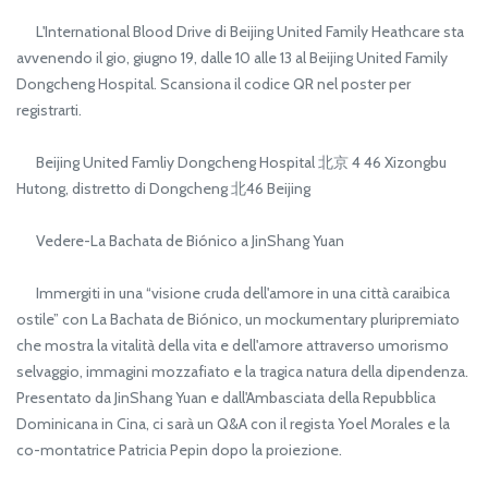
L'International Blood Drive di Beijing United Family Heathcare sta
avvenendo il gio, giugno 19, dalle 10 alle 13 al Beijing United Family
Dongcheng Hospital. Scansiona il codice QR nel poster per
registrarti.
Beijing United Famliy Dongcheng Hospital 北京 4 46 Xizongbu
Hutong, distretto di Dongcheng 北46 Beijing
Vedere-La Bachata de Biónico a JinShang Yuan
Immergiti in una “visione cruda dell'amore in una città caraibica
ostile” con La Bachata de Biónico, un mockumentary pluripremiato
che mostra la vitalità della vita e dell'amore attraverso umorismo
selvaggio, immagini mozzafiato e la tragica natura della dipendenza.
Presentato da JinShang Yuan e dall'Ambasciata della Repubblica
Dominicana in Cina, ci sarà un Q&A con il regista Yoel Morales e la
co-montatrice Patricia Pepin dopo la proiezione.