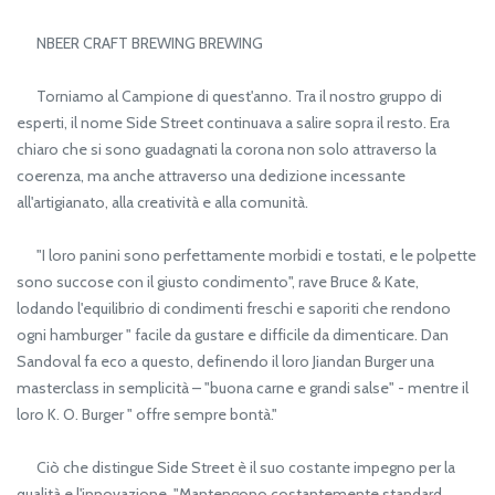
NBEER CRAFT BREWING BREWING
Torniamo al Campione di quest'anno. Tra il nostro gruppo di
esperti, il nome Side Street continuava a salire sopra il resto. Era
chiaro che si sono guadagnati la corona non solo attraverso la
coerenza, ma anche attraverso una dedizione incessante
all'artigianato, alla creatività e alla comunità.
"I loro panini sono perfettamente morbidi e tostati, e le polpette
sono succose con il giusto condimento", rave Bruce & Kate,
lodando l'equilibrio di condimenti freschi e saporiti che rendono
ogni hamburger " facile da gustare e difficile da dimenticare. Dan
Sandoval fa eco a questo, definendo il loro Jiandan Burger una
masterclass in semplicità – "buona carne e grandi salse" - mentre il
loro K. O. Burger " offre sempre bontà."
Ciò che distingue Side Street è il suo costante impegno per la
qualità e l'innovazione. "Mantengono costantemente standard