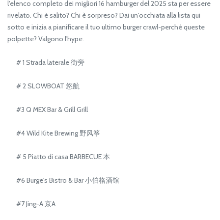
l'elenco completo dei migliori 16 hamburger del 2025 sta per essere
rivelato. Chi è salito? Chi è sorpreso? Dai un'occhiata alla lista qui
sotto e inizia a pianificare il tuo ultimo burger crawl-perché queste
polpette? Valgono l'hype.
# 1 Strada laterale 街旁
# 2 SLOWBOAT 悠航
#3 Q MEX Bar & Grill Grill
#4 Wild Kite Brewing 野风筝
# 5 Piatto di casa BARBECUE 本
#6 Burge's Bistro & Bar 小伯格酒馆
#7 Jing-A 京A