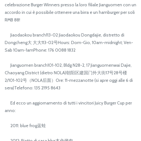
celebrazione Burger Winners presso la loro filiale Jianguomen con un
accordo in cui è possibile ottenere una birra e un hamburger per soli
RMB 88!
Jiaodaokou branch113-02 Jiaodaokou Dongdajie, distretto di
Dongcheng大 大大113-02号Hours: Dom-Gio, 10am-midnight; Ven-
Sab 10am-1amPhone: 176 0088 1832
Jianguomen branch101-102, Bldg N28-2, 17 Jianguomenwai Dajie,
Chaoyang District (dietro NOLA)朝阳区建国门外大街17号28号楼
2/101-102号（NOLA后面）Ore: 11-mezzanotte (si apre oggi alle 6 di
sera)Telefono: 135 2195 8643
Ed ecco un aggiornamento di tutti i vincitori Juicy Burger Cup per
anno:
2011: blue frog蓝蛙
2012: Piatto di casa bbq本垒烤肉