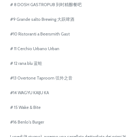
# 8 DOSH GASTROPUB 到时精酿餐吧
#9 Grande salto Brewing 大跃啤酒
#10 Ristoranti a Beersmith Gast
# 11 Cerchio Urbano Urban
# 12 rana blu 蓝蛙
#13 Overtone Taproom 弦外之音
#14 WAGYU KAIJU KA
# 15 Wake & Bite
#16 Benlo's Burger
Lunedì (9 giugno), avremo una carrellata dettagliata dei primi 16