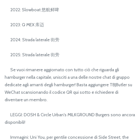
2022: Slowboat 悠航鲜啤
2023: Q MEX 库迈
2024: Strada laterale 街旁
2025: Strada laterale 街旁
Se vuoi rimanere aggiornato con tutto ciò che riguarda gli
hamburger nella capitale, unisciti a una delle nostre chat di gruppo
dedicate agli amanti degli hamburger! Basta aggiungere TBJButler su
WeChat scansionando il codice QR qui sotto e richiedere di
diventare un membro.
LEGGI: DOSH & Circle Urban's MILKGROUND Burgers sono ancora
disponibili!
Immagini: Uni You, per gentile concessione di Side Street, the