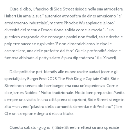
Oltre al cibo, il fascino di Side Street risiede nella sua atmosfera.
Hubert Liu ama la sua " autentica atmosfera da diner americano "e"
arredamento industriale", mentre Phoebe Wu applaude la loro"
diversità del menu e l'esecuzione solida come la roccia "- " un
guerriero esagonale che consegna panini non fradici, salse ricche e
polpette succose ogni volta."E non dimentichiamo le cipolle
caramellate, una delle preferite dai fan:" Quella profondità dolce e
fumosa abbinata al patty salato è pura dipendenza " (Lu Xinwei).
Dalle politiche pet-friendly alle nuove uscite audaci (come gli
speciali Juicy Burger Fest 2025 The Fish King e Captain Chili), Side
Street non serve solo hamburger, ma cura un'esperienza. Come
dice James Nobles: "Molto tradizionale. Molto ben preparato. Merita
sempre una visita. In una città piena di opzioni, Side Street si erge in
alto – un vero "pilastro della comunità alimentare di Pechino" (Tim
C) e un campione degno del suo titolo.
Questo sabato (giugno 7) Side Street metterà su una speciale