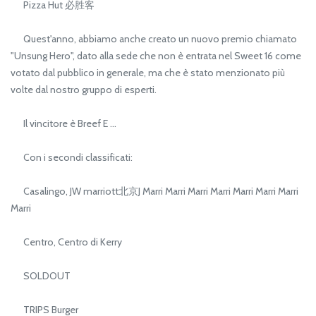
Pizza Hut 必胜客
Quest'anno, abbiamo anche creato un nuovo premio chiamato
"Unsung Hero", dato alla sede che non è entrata nel Sweet 16 come
votato dal pubblico in generale, ma che è stato menzionato più
volte dal nostro gruppo di esperti.
Il vincitore è Breef E …
Con i secondi classificati:
Casalingo, JW marriott北京J Marri Marri Marri Marri Marri Marri Marri
Marri
Centro, Centro di Kerry
SOLDOUT
TRIPS Burger