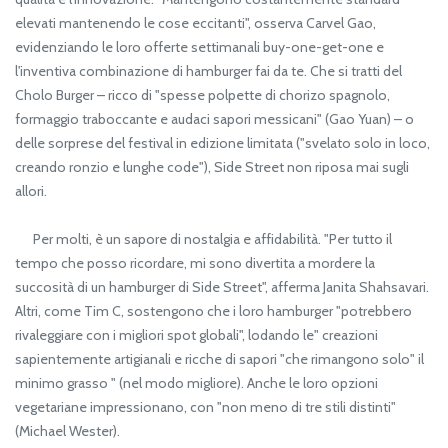
elevati mantenendo le cose eccitanti", osserva Carvel Gao,
evidenziando le loro offerte settimanali buy-one-get-one e
l'inventiva combinazione di hamburger fai da te. Che si tratti del
Cholo Burger – ricco di "spesse polpette di chorizo spagnolo,
formaggio traboccante e audaci sapori messicani" (Gao Yuan) – o
delle sorprese del festival in edizione limitata ("svelato solo in loco,
creando ronzio e lunghe code"), Side Street non riposa mai sugli
allori.
Per molti, è un sapore di nostalgia e affidabilità. "Per tutto il
tempo che posso ricordare, mi sono divertita a mordere la
succosità di un hamburger di Side Street", afferma Janita Shahsavari.
Altri, come Tim C, sostengono che i loro hamburger "potrebbero
rivaleggiare con i migliori spot globali", lodando le" creazioni
sapientemente artigianali e ricche di sapori "che rimangono solo" il
minimo grasso " (nel modo migliore). Anche le loro opzioni
vegetariane impressionano, con "non meno di tre stili distinti"
(Michael Wester).