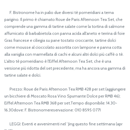
F. Bistronome ha in palio due diversi tè pomeridiani a tema
parigino. Il primo è chiamato Roue de Paris Afternoon Tea Set, che
comprende una gamma di tartine salate come la tortina di salmone
affumicato di barbabietola con panna acida all'aneto e terrina di foie
Gras francese e ciliegia su pane tostato croccante, tartine dolci
come mousse al cioccolato assortita con lampone e panna cotta
alla vaniglia con marmellata di cachi e alcuni altri dolci più caffè o tè.
L'altro tè pomeridiano è l'Eiffel Afternoon Tea Set, che è una
versione più ridotta del set precedente, ma ha ancora una gamma di
tartine salate e dolci.
Prezzo: Roue de Paris Afternoon Tea RMB 428 per set (aggiungere
un bicchiere di Moscato Rosa Vino Spumante Dolce per RMB 46);
Eiffel Afternoon Tea RMB 368 per set.Tempo disponibile: 14.30-
16.30dove: F. Bistronomereservazione: 010 8595 0771
LEGGI: Eventi e avvenimenti nel ' Jing questo fine settimana (apr