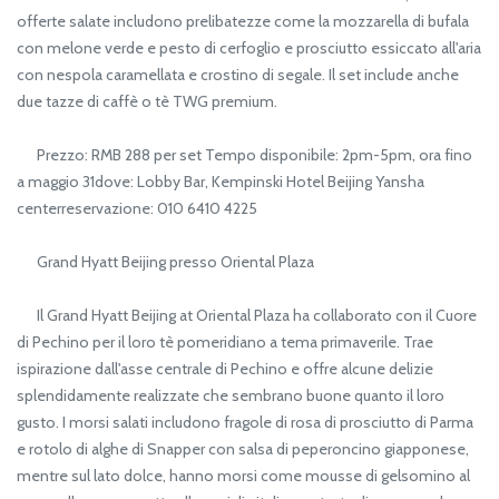
offerte salate includono prelibatezze come la mozzarella di bufala
con melone verde e pesto di cerfoglio e prosciutto essiccato all'aria
con nespola caramellata e crostino di segale. Il set include anche
due tazze di caffè o tè TWG premium.
Prezzo: RMB 288 per set Tempo disponibile: 2pm-5pm, ora fino
a maggio 31dove: Lobby Bar, Kempinski Hotel Beijing Yansha
centerreservazione: 010 6410 4225
Grand Hyatt Beijing presso Oriental Plaza
Il Grand Hyatt Beijing at Oriental Plaza ha collaborato con il Cuore
di Pechino per il loro tè pomeridiano a tema primaverile. Trae
ispirazione dall'asse centrale di Pechino e offre alcune delizie
splendidamente realizzate che sembrano buone quanto il loro
gusto. I morsi salati includono fragole di rosa di prosciutto di Parma
e rotolo di alghe di Snapper con salsa di peperoncino giapponese,
mentre sul lato dolce, hanno morsi come mousse di gelsomino al