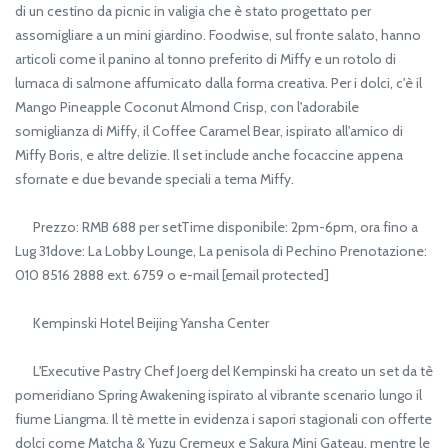
di un cestino da picnic in valigia che è stato progettato per
assomigliare a un mini giardino. Foodwise, sul fronte salato, hanno
articoli come il panino al tonno preferito di Miffy e un rotolo di
lumaca di salmone affumicato dalla forma creativa. Per i dolci, c'è il
Mango Pineapple Coconut Almond Crisp, con l'adorabile
somiglianza di Miffy, il Coffee Caramel Bear, ispirato all'amico di
Miffy Boris, e altre delizie. Il set include anche focaccine appena
sfornate e due bevande speciali a tema Miffy.
Prezzo: RMB 688 per setTime disponibile: 2pm-6pm, ora fino a
Lug 31dove: La Lobby Lounge, La penisola di Pechino Prenotazione:
010 8516 2888 ext. 6759 o e-mail [email protected]
Kempinski Hotel Beijing Yansha Center
L'Executive Pastry Chef Joerg del Kempinski ha creato un set da tè
pomeridiano Spring Awakening ispirato al vibrante scenario lungo il
fiume Liangma. Il tè mette in evidenza i sapori stagionali con offerte
dolci come Matcha & Yuzu Cremeux e Sakura Mini Gateau, mentre le