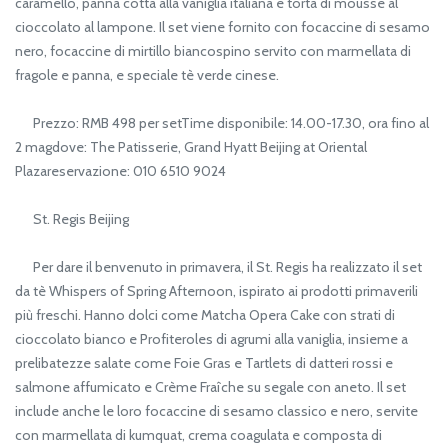
caramello, panna cotta alla vaniglia italiana e torta di mousse al
cioccolato al lampone. Il set viene fornito con focaccine di sesamo
nero, focaccine di mirtillo biancospino servito con marmellata di
fragole e panna, e speciale tè verde cinese.
Prezzo: RMB 498 per setTime disponibile: 14.00-17.30, ora fino al
2 magdove: The Patisserie, Grand Hyatt Beijing at Oriental
Plazareservazione: 010 6510 9024
St. Regis Beijing
Per dare il benvenuto in primavera, il St. Regis ha realizzato il set
da tè Whispers of Spring Afternoon, ispirato ai prodotti primaverili
più freschi. Hanno dolci come Matcha Opera Cake con strati di
cioccolato bianco e Profiteroles di agrumi alla vaniglia, insieme a
prelibatezze salate come Foie Gras e Tartlets di datteri rossi e
salmone affumicato e Crème Fraîche su segale con aneto. Il set
include anche le loro focaccine di sesamo classico e nero, servite
con marmellata di kumquat, crema coagulata e composta di