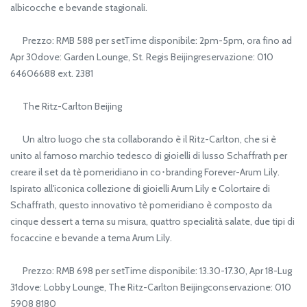
albicocche e bevande stagionali.
Prezzo: RMB 588 per setTime disponibile: 2pm-5pm, ora fino ad
Apr 30dove: Garden Lounge, St. Regis Beijingreservazione: 010
64606688 ext. 2381
The Ritz-Carlton Beijing
Un altro luogo che sta collaborando è il Ritz-Carlton, che si è
unito al famoso marchio tedesco di gioielli di lusso Schaffrath per
creare il set da tè pomeridiano in co･branding Forever-Arum Lily.
Ispirato all'iconica collezione di gioielli Arum Lily e Colortaire di
Schaffrath, questo innovativo tè pomeridiano è composto da
cinque dessert a tema su misura, quattro specialità salate, due tipi di
focaccine e bevande a tema Arum Lily.
Prezzo: RMB 698 per setTime disponibile: 13.30-17.30, Apr 18-Lug
31dove: Lobby Lounge, The Ritz-Carlton Beijingconservazione: 010
5908 8180