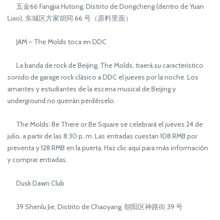
五金66 Fangjia Hutong, Distrito de Dongcheng (dentro de Yuan
Liao), 东城区方家胡同 66 号（原料里面）
JAM – The Molds toca en DDC
La banda de rock de Beijing, The Molds, traerá su característico
sonido de garage rock clásico a DDC el jueves por la noche. Los
amantes y estudiantes de la escena musical de Beijing y
underground no querrán perdérselo.
The Molds: Be There or Be Square se celebrará el jueves 24 de
julio, a partir de las 8:30 p. m. Las entradas cuestan 108 RMB por
preventa y 128 RMB en la puerta. Haz clic aquí para más información
y comprar entradas.
Dusk Dawn Club
39 Shenlu Jie, Distrito de Chaoyang, 朝阳区神路街 39 号