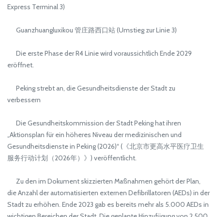
Express Terminal 3)
Guanzhuangluxikou 管庄路西口站 (Umstieg zur Linie 3)
Die erste Phase der R4 Linie wird voraussichtlich Ende 2029
eröffnet.
Peking strebt an, die Gesundheitsdienste der Stadt zu
verbessern
Die Gesundheitskommission der Stadt Peking hat ihren
„Aktionsplan für ein höheres Niveau der medizinischen und
Gesundheitsdienste in Peking (2026)“ (《北京市更高水平医疗卫生
服务行动计划（2026年）》) veröffentlicht.
Zu den im Dokument skizzierten Maßnahmen gehört der Plan,
die Anzahl der automatisierten externen Defibrillatoren (AEDs) in der
Stadt zu erhöhen. Ende 2023 gab es bereits mehr als 5.000 AEDs in
wichtigen Bereichen der Stadt. Die geplante Hinzufügung von 2.500