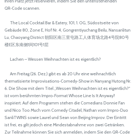
Ihren Platz jetzt reservieren, indem Sie den untenstehenden
QR‑Code scannen.
The Local Cocktail Bar & Eatery, 101, 1. OG, Südostseite von
Gebäude 80, Zone E, Hof Nr. 4, Gongrentiyuchang Beilu, Nansanlitun
Lu, Chaoyang District 朝阳区南三里屯路工人体育场北路4号院80号
楼E区东南侧1间101号1层
Lachen – Wessen Weihnachten ist es eigentlich?
Am Freitag (26. Dez.) gibt es ab 20 Uhr eine weihnachtlich
thematisierte Improvisations‑Comedy‑Show in Nanyang Hutong Nr.
6. Die Show mit dem Titel „Wessen Weihnachten ist es eigentlich?“
ist vom berühmten Impro‑Format Whose Line Is It Anyway?
inspiriert. Auf dem Programm stehen die Comedians Donnie Fan
und Nico Too Much vom Comedy Citadel, Nathan vom Impro‑Duo
SanliTWINS sowie Laurel und Sean von Beijing Improv. Der Eintritt
ist frei, es gilt jedoch eine Mindestabnahme von zwei Getränken.
Zur Teilnahme können Sie sich anmelden, indem Sie den QR‑Code