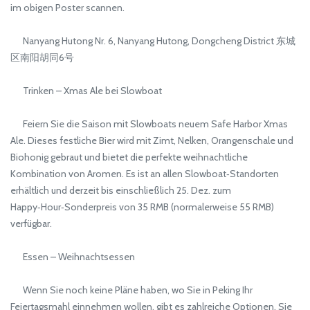
im obigen Poster scannen.
Nanyang Hutong Nr. 6, Nanyang Hutong, Dongcheng District 东城
区南阳胡同6号
Trinken – Xmas Ale bei Slowboat
Feiern Sie die Saison mit Slowboats neuem Safe Harbor Xmas
Ale. Dieses festliche Bier wird mit Zimt, Nelken, Orangenschale und
Biohonig gebraut und bietet die perfekte weihnachtliche
Kombination von Aromen. Es ist an allen Slowboat‑Standorten
erhältlich und derzeit bis einschließlich 25. Dez. zum
Happy‑Hour‑Sonderpreis von 35 RMB (normalerweise 55 RMB)
verfügbar.
Essen – Weihnachtsessen
Wenn Sie noch keine Pläne haben, wo Sie in Peking Ihr
Feiertagsmahl einnehmen wollen, gibt es zahlreiche Optionen. Sie