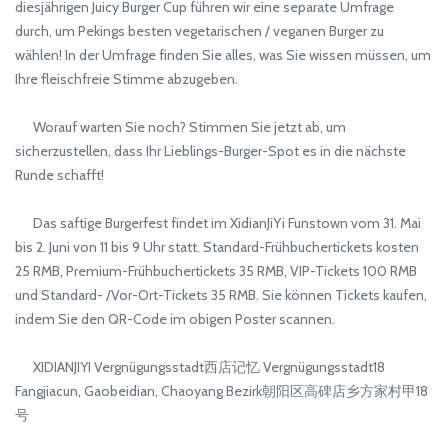
diesjährigen Juicy Burger Cup führen wir eine separate Umfrage
durch, um Pekings besten vegetarischen / veganen Burger zu
wählen! In der Umfrage finden Sie alles, was Sie wissen müssen, um
Ihre fleischfreie Stimme abzugeben.
Worauf warten Sie noch? Stimmen Sie jetzt ab, um
sicherzustellen, dass Ihr Lieblings-Burger-Spot es in die nächste
Runde schafft!
Das saftige Burgerfest findet im XidianJiYi Funstown vom 31. Mai
bis 2. Juni von 11 bis 9 Uhr statt. Standard-Frühbuchertickets kosten
25 RMB, Premium-Frühbuchertickets 35 RMB, VIP-Tickets 100 RMB
und Standard- /Vor-Ort-Tickets 35 RMB. Sie können Tickets kaufen,
indem Sie den QR-Code im obigen Poster scannen.
XIDIANJIYI Vergnügungsstadt西店记忆 Vergnügungsstadt18
Fangjiacun, Gaobeidian, Chaoyang Bezirk朝阳区高碑店乡方家村甲18
号