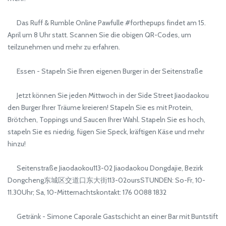
Das Ruff & Rumble Online Pawfulle #forthepups findet am 15.
April um 8 Uhr statt. Scannen Sie die obigen QR-Codes, um
teilzunehmen und mehr zu erfahren.
Essen - Stapeln Sie Ihren eigenen Burger in der Seitenstraße
Jetzt können Sie jeden Mittwoch in der Side Street Jiaodaokou
den Burger Ihrer Träume kreieren! Stapeln Sie es mit Protein,
Brötchen, Toppings und Saucen Ihrer Wahl. Stapeln Sie es hoch,
stapeln Sie es niedrig, fügen Sie Speck, kräftigen Käse und mehr
hinzu!
Seitenstraße Jiaodaokou113-02 Jiaodaokou Dongdajie, Bezirk
Dongcheng东城区交道口东大街113-02oursSTUNDEN: So-Fr, 10-
11.30Uhr; Sa, 10-Mitternachtskontakt: 176 0088 1832
Getränk - Simone Caporale Gastschicht an einer Bar mit Buntstift