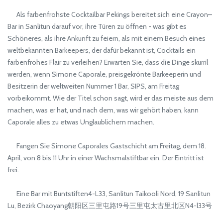
Als farbenfrohste Cocktailbar Pekings bereitet sich eine Crayon–
Bar in Sanlitun darauf vor, ihre Türen zu öffnen - was gibt es
Schöneres, als ihre Ankunft zu feiern, als mit einem Besuch eines
weltbekannten Barkeepers, der dafür bekannt ist, Cocktails ein
farbenfrohes Flair zu verleihen? Erwarten Sie, dass die Dinge skurril
werden, wenn Simone Caporale, preisgekrönte Barkeeperin und
Besitzerin der weltweiten Nummer 1 Bar, SIPS, am Freitag
vorbeikommt. Wie der Titel schon sagt, wird er das meiste aus dem
machen, was er hat, und nach dem, was wir gehört haben, kann
Caporale alles zu etwas Unglaublichem machen.
Fangen Sie Simone Caporales Gastschicht am Freitag, dem 18.
April, von 8 bis 11 Uhr in einer Wachsmalstiftbar ein. Der Eintritt ist
frei.
Eine Bar mit Buntstiften4-L33, Sanlitun Taikooli Nord, 19 Sanlitun
Lu, Bezirk Chaoyang朝阳区三里屯路19号三里屯太古里北区N4-l33号