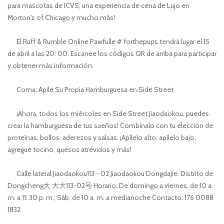
para mascotas de ICVS, una experiencia de cena de Lujo en
Morton's of Chicago y mucho más!
El Ruff & Rumble Online Pawfulle # forthepups tendrá lugar el 15
de abril a las 20: 00. Escanee los códigos QR de arriba para participar
y obtener más información.
Coma: Apile Su Propia Hamburguesa en Side Street
¡Ahora, todos los miércoles en Side Street Jiaodaokou, puedes
crear la hamburguesa de tus sueños! Combínalo con tu elección de
proteínas, bollos, aderezos y salsas. ¡Apílelo alto, apílelo bajo,
agregue tocino, quesos atrevidos y más!
Calle lateral Jiaodaokou113 - 02 Jiaodaokou Dongdajie, Distrito de
Dongcheng大 大大113-02号 Horario: De domingo a viernes, de 10 a.
m. a 11: 30 p. m.; Sáb, de 10 a. m. a medianoche Contacto: 176 0088
1832