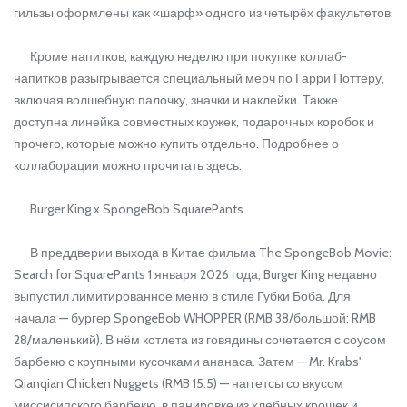
гильзы оформлены как «шарф» одного из четырёх факультетов.
Кроме напитков, каждую неделю при покупке коллаб-
напитков разыгрывается специальный мерч по Гарри Поттеру,
включая волшебную палочку, значки и наклейки. Также
доступна линейка совместных кружек, подарочных коробок и
прочего, которые можно купить отдельно. Подробнее о
коллаборации можно прочитать здесь.
Burger King x SpongeBob SquarePants
В преддверии выхода в Китае фильма The SpongeBob Movie:
Search for SquarePants 1 января 2026 года, Burger King недавно
выпустил лимитированное меню в стиле Губки Боба. Для
начала — бургер SpongeBob WHOPPER (RMB 38/большой; RMB
28/маленький). В нём котлета из говядины сочетается с соусом
барбекю с крупными кусочками ананаса. Затем — Mr. Krabs'
Qianqian Chicken Nuggets (RMB 15.5) — наггетсы со вкусом
миссисипского барбекю, в панировке из хлебных крошек и