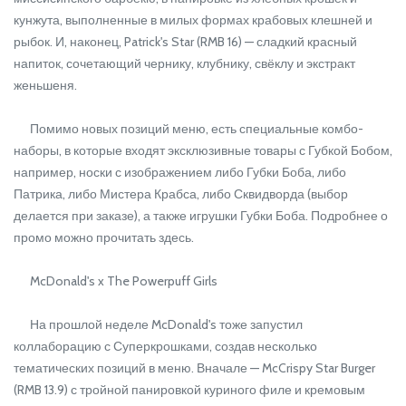
кунжута, выполненные в милых формах крабовых клешней и
рыбок. И, наконец, Patrick's Star (RMB 16) — сладкий красный
напиток, сочетающий чернику, клубнику, свёклу и экстракт
женьшеня.
Помимо новых позиций меню, есть специальные комбо-
наборы, в которые входят эксклюзивные товары с Губкой Бобом,
например, носки с изображением либо Губки Боба, либо
Патрика, либо Мистера Крабса, либо Сквидворда (выбор
делается при заказе), а также игрушки Губки Боба. Подробнее о
промо можно прочитать здесь.
McDonald's x The Powerpuff Girls
На прошлой неделе McDonald's тоже запустил
коллаборацию с Суперкрошками, создав несколько
тематических позиций в меню. Вначале — McCrispy Star Burger
(RMB 13.9) с тройной панировкой куриного филе и кремовым