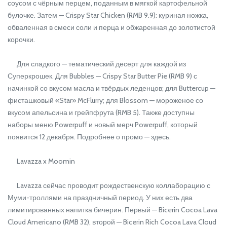
соусом с чёрным перцем, поданным в мягкой картофельной
булочке. Затем — Crispy Star Chicken (RMB 9.9): куриная ножка,
обваленная в смеси соли и перца и обжаренная до золотистой
корочки.
Для сладкого — тематический десерт для каждой из
Суперкрошек. Для Bubbles — Crispy Star Butter Pie (RMB 9) с
начинкой со вкусом масла и твёрдых леденцов; для Buttercup —
фисташковый «Star» McFlurry; для Blossom — мороженое со
вкусом апельсина и грейпфрута (RMB 5). Также доступны
наборы меню Powerpuff и новый мерч Powerpuff, который
появится 12 декабря. Подробнее о промо — здесь.
Lavazza x Moomin
Lavazza сейчас проводит рождественскую коллаборацию с
Муми-троллями на праздничный период. У них есть два
лимитированных напитка бичерин. Первый — Bicerin Cocoa Lava
Cloud Americano (RMB 32), второй — Bicerin Rich Cocoa Lava Cloud