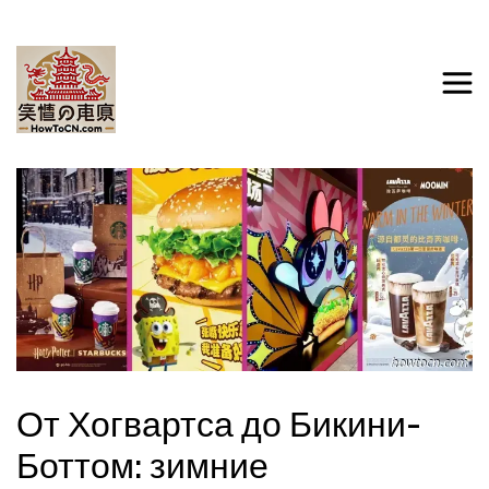
От Хогвартса до Бикини-
Боттом: зимние