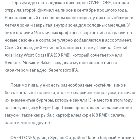
Первым идет шотландская пивоварня OVERTONE, которая
открыла второй филиал на пирсе в сентябре прошлого года.
Расположенный на северном конце пирса, у них есть обширная
летняя зона и закрытая внутри зона для холодных месяцев. У
них в наличии 16 отличных крафтовых сортов пива на разлив, а
новые сезонные сорта регулярно добавляются в ассортимент.
Самый последний — пивной напиток на тему Пекина, Central
Axis Hazy West Coast IPA (58 RMB), который сочетает хмели
Sequoia, Mosaic и Rakau, создавая мутное сочное пиво с
характером западно-берегового IPA.
Помимо пива, у них есть разнообразные коктейли, вино и
безалкогольные напитки, а также классические закуски, включая
их знаменитые бургеры, которые заняли 13-е место в этом году
на конкурсе Juicy Burger Cup. Также представлены классические
закуски, такие как рыба с картофелем фри (68 RMB), салаты,
паста и многое другое.
OVERTONE6, улица Хуцзин Си, район Чаоян (первый магазин