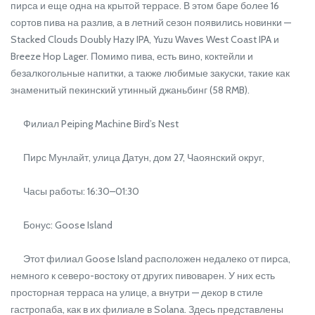
пирса и еще одна на крытой террасе. В этом баре более 16
сортов пива на разлив, а в летний сезон появились новинки —
Stacked Clouds Doubly Hazy IPA, Yuzu Waves West Coast IPA и
Breeze Hop Lager. Помимо пива, есть вино, коктейли и
безалкогольные напитки, а также любимые закуски, такие как
знаменитый пекинский утинный джаньбинг (58 RMB).
Филиал Peiping Machine Bird’s Nest
Пирс Мунлайт, улица Датун, дом 27, Чаоянский округ,
Часы работы: 16:30–01:30
Бонус: Goose Island
Этот филиал Goose Island расположен недалеко от пирса,
немного к северо-востоку от других пивоварен. У них есть
просторная терраса на улице, а внутри — декор в стиле
гастропаба, как в их филиале в Solana. Здесь представлены