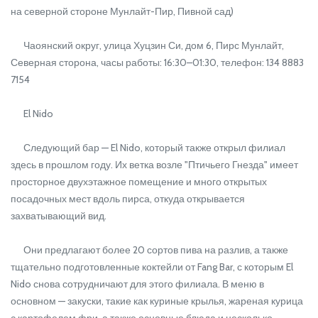
на северной стороне Мунлайт-Пир, Пивной сад)
Чаоянский округ, улица Хуцзин Си, дом 6, Пирс Мунлайт,
Северная сторона, часы работы: 16:30–01:30, телефон: 134 8883
7154
El Nido
Следующий бар — El Nido, который также открыл филиал
здесь в прошлом году. Их ветка возле "Птичьего Гнезда" имеет
просторное двухэтажное помещение и много открытых
посадочных мест вдоль пирса, откуда открывается
захватывающий вид.
Они предлагают более 20 сортов пива на разлив, а также
тщательно подготовленные коктейли от Fang Bar, с которым El
Nido снова сотрудничают для этого филиала. В меню в
основном — закуски, такие как куриные крылья, жареная курица
с картофелем фри, а также основные блюда и несколько