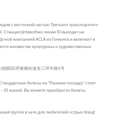
рядом с восточной частью Третьего транспортного
Станция Jintaixizhao линии 10 выходит на
тной компанией ACLA из Гонконга и включает в
дится множество культурных и художественных
н District朝阳区呼家楼街道东三环中路5号
00. Стандартные билеты на "Раннюю посадку" стоят
 - 35 юаней. Вы можете приобрести билеты,
нашей группе в чате для любителей острых блюд!