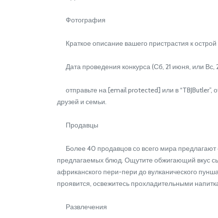
Фотография
Краткое описание вашего пристрастия к острой
Дата проведения конкурса (Сб, 21 июня, или Вс, 
отправьте на [email protected] или в “TBJButler”
друзей и семьи.
Продавцы
Более 40 продавцов со всего мира предлагают с
предлагаемых блюд. Ощутите обжигающий вкус сыч
африканского пери-пери до вулканического пунша с
проявится, освежитесь прохладительными напитка
Развлечения