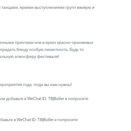
 танцами, яркими выступлениями групп вживую и
ненными принтами или в ярких красно-оранжевых
 придать блюду особую пикантность. Будь то
ательную атмосферу фестиваля!
роприятия года, тогда вы нам нужны!
 добавьте в WeChat ID: TBJButler и попросите
вьте в WeChat ID: TBJButler и попросите