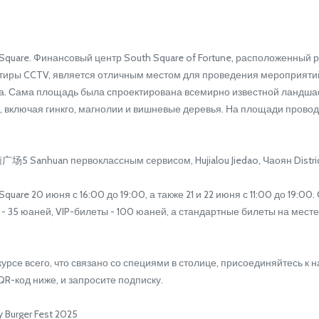
Square. Финансовый центр South Square of Fortune, расположенный 
тиры CCTV, является отличным местом для проведения мероприятий. 
да. Сама площадь была спроектирована всемирно известной ландшаф
, включая гинкго, магнолии и вишневые деревья. На площади прово
Sanhuan первоклассным сервисом, Hujialou Jiedao, Чаоя
uare 20 июня с 16:00 до 19:00, а также 21 и 22 июня с 11:00 до 19:
- 35 юаней, VIP-билеты - 100 юаней, а стандартные билеты на месте
рсе всего, что связано со специями в столице, присоединяйтесь к 
QR-код ниже, и запросите подписку.
 Burger Fest 2025