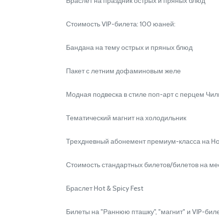
Браслет на праздник острых и пряных блюд
Стоимость VIP-билета: 100 юаней:
Бандана на тему острых и пряных блюд
Пакет с летним дофаминовым желе
Модная подвеска в стиле поп-арт с перцем Чил
Тематический магнит на холодильник
Трехдневный абонемент премиум-класса на Hot 
Стоимость стандартных билетов/билетов на мес
Браслет Hot & Spicy Fest
Билеты на "Раннюю пташку", "магнит" и VIP-билет