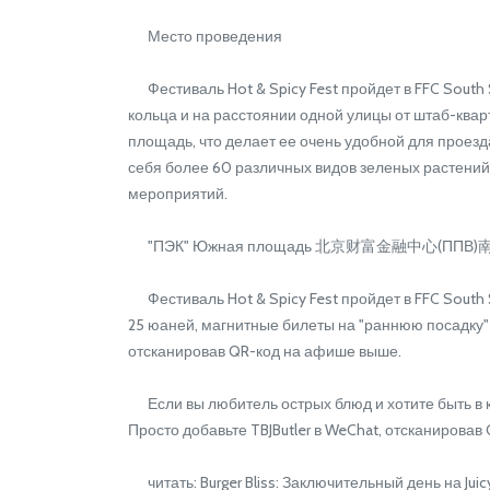
Место проведения
Фестиваль Hot & Spicy Fest пройдет в FFC South 
кольца и на расстоянии одной улицы от штаб-квар
площадь, что делает ее очень удобной для проез
себя более 60 различных видов зеленых растений
мероприятий.
"ПЭК" Южная площадь 北京财富金融中心(ППВ)南广场5 
Фестиваль Hot & Spicy Fest пройдет в FFC South Sq
25 юаней, магнитные билеты на "раннюю посадку" 
отсканировав QR-код на афише выше.
Если вы любитель острых блюд и хотите быть в ку
Просто добавьте TBJButler в WeChat, отсканировав 
читать: Burger Bliss: Заключительный день на Juicy