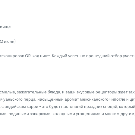
 пище
22 июня)
, отсканировав QR-код ниже. Каждый успешно прошедший отбор участн
мелые, зажигательные блюда, и ваши вкусовые рецепторы ждет за
уаньского перца, насыщенный аромат мексиканского чипотле и цитру
 индийским карри - это будет настоящий праздник специй, который в
ми, ледяными заварками, холодными угощениями и многим другим, 