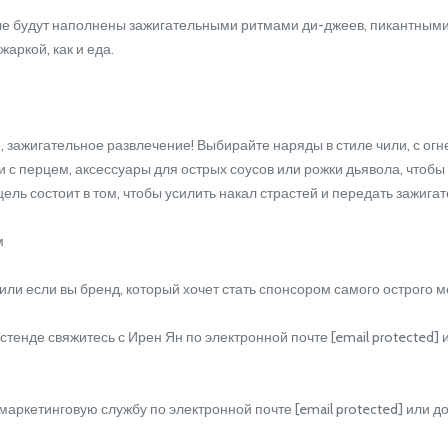
ые будут наполнены зажигательными ритмами ди-джеев, пикантными
аркой, как и еда.
 зажигательное развлечение! Выбирайте наряды в стиле чили, с ог
и с перцем, аксессуары для острых соусов или рожки дьявола, чтобы
ель состоит в том, чтобы усилить накал страстей и передать зажиг
м
и если вы бренд, который хочет стать спонсором самого острого ме
е свяжитесь с Ирен Ян по электронной почте [email protected] или
етинговую службу по электронной почте [email protected] или доба