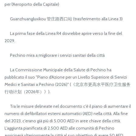
per l'Aeroporto della Capitale)
Guanzhuangluxikou 管庄路西口站 (trasferimento alla Linea 3)
La prima fase della Linea R4 dovrebbe aprire verso la fine del
2029.
Pechino mira a migliorare i servizi sanitari della città
La Commissione Municipale della Salute di Pechino ha
pubblicato il suo "Piano d'Azione per un Livello Superiore di Servizi
Medici e Sanitari a Pechino (2026)" (《北京市更高水平医疗卫生服务
行动计划（2026年）》).
Tra le misure delineate nel documento c'è il piano di aumentare il
numero di defibrillatori esterni automatici (AED) nella città. Alla fine
del 2023, c'erano già più di 5.000 AED in aree chiave della città.
L'aggiunta pianificata di 2.500 AED alle comunità di Pechino
avvicinerà ulteriormente la città al suo obiettivo di avere 50 AED