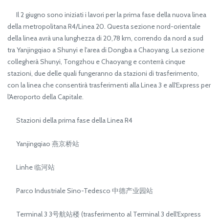
Il 2 giugno sono iniziati i lavori per la prima fase della nuova linea
della metropolitana R4/Linea 20. Questa sezione nord-orientale
della linea avrà una lunghezza di 20,78 km, correndo da nord a sud
tra Yanjingqiao a Shunyi e l'area di Dongba a Chaoyang. La sezione
collegherà Shunyi, Tongzhou e Chaoyang e conterrà cinque
stazioni, due delle quali fungeranno da stazioni di trasferimento,
con la linea che consentirà trasferimenti alla Linea 3 e all'Express per
l'Aeroporto della Capitale.
Stazioni della prima fase della Linea R4
Yanjingqiao 燕京桥站
Linhe 临河站
Parco Industriale Sino-Tedesco 中德产业园站
Terminal 3 3号航站楼 (trasferimento al Terminal 3 dell'Express