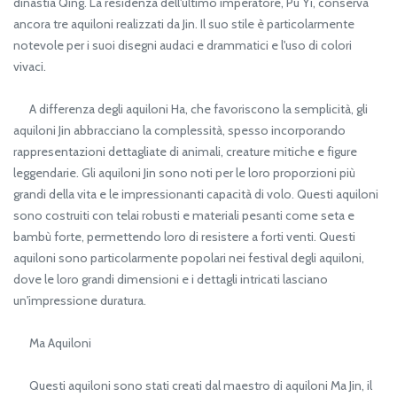
dinastia Qing. La residenza dell'ultimo imperatore, Pu Yi, conserva
ancora tre aquiloni realizzati da Jin. Il suo stile è particolarmente
notevole per i suoi disegni audaci e drammatici e l'uso di colori
vivaci.
A differenza degli aquiloni Ha, che favoriscono la semplicità, gli
aquiloni Jin abbracciano la complessità, spesso incorporando
rappresentazioni dettagliate di animali, creature mitiche e figure
leggendarie. Gli aquiloni Jin sono noti per le loro proporzioni più
grandi della vita e le impressionanti capacità di volo. Questi aquiloni
sono costruiti con telai robusti e materiali pesanti come seta e
bambù forte, permettendo loro di resistere a forti venti. Questi
aquiloni sono particolarmente popolari nei festival degli aquiloni,
dove le loro grandi dimensioni e i dettagli intricati lasciano
un'impressione duratura.
Ma Aquiloni
Questi aquiloni sono stati creati dal maestro di aquiloni Ma Jin, il