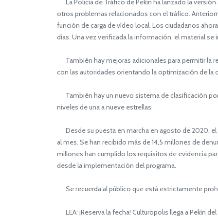
La Policía de Tráfico de Pekín ha lanzado la versión
otros problemas relacionados con el tráfico. Anterior
función de carga de vídeo local. Los ciudadanos ahor
días. Una vez verificada la información, el material se
También hay mejoras adicionales para permitir la ret
con las autoridades orientando la optimización de la o
También hay un nuevo sistema de clasificación por es
niveles de una a nueve estrellas.
Desde su puesta en marcha en agosto de 2020, el p
al mes. Se han recibido más de 14,5 millones de denu
millones han cumplido los requisitos de evidencia pa
desde la implementación del programa.
Se recuerda al público que está estrictamente proh
LEA: ¡Reserva la fecha! Culturopolis llega a Pekín del 