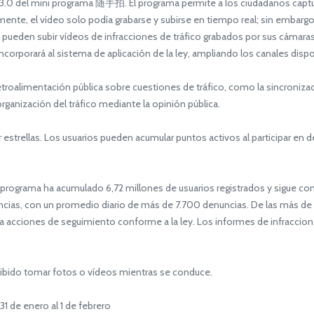
 3.0 del mini programa 随手拍. El programa permite a los ciudadanos captura
mente, el vídeo solo podía grabarse y subirse en tiempo real; sin embarg
a pueden subir vídeos de infracciones de tráfico grabados por sus cámara
 incorporará al sistema de aplicación de la ley, ampliando los canales dispo
roalimentación pública sobre cuestiones de tráfico, como la sincronizac
rganización del tráfico mediante la opinión pública.
trellas. Los usuarios pueden acumular puntos activos al participar en d
rograma ha acumulado 6,72 millones de usuarios registrados y sigue c
ncias, con un promedio diario de más de 7.700 denuncias. De las más de 1
ra acciones de seguimiento conforme a la ley. Los informes de infracci
ibido tomar fotos o vídeos mientras se conduce.
31 de enero al 1 de febrero