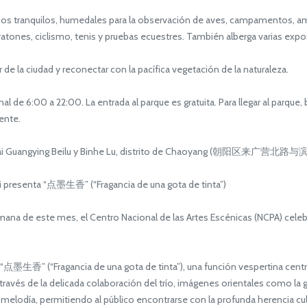
tranquilos, humedales para la observación de aves, campamentos, ampl
nes, ciclismo, tenis y pruebas ecuestres. También alberga varias exposic
 la ciudad y reconectar con la pacífica vegetación de la naturaleza.
l de 6:00 a 22:00. La entrada al parque es gratuita. Para llegar al par
ente.
 de Lai Guangying Beilu y Binhe Lu, distrito de Chaoyang (朝阳区
i presenta “点墨生香” (“Fragancia de una gota de tinta”)
a de este mes, el Centro Nacional de las Artes Escénicas (NCPA) celebra
 “点墨生香” (“Fragancia de una gota de tinta”), una función vespertina centr
ravés de la delicada colaboración del trío, imágenes orientales como la gran
 melodía, permitiendo al público encontrarse con la profunda herencia cultu