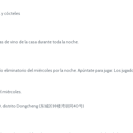
 y cócteles
de vino de la casa durante toda la noche.
liminatorio del miércoles por la noche. Apúntate para jugar. Los jugado
l miércoles.
 40, distrito Dongcheng (东城区钟楼湾胡同40号)