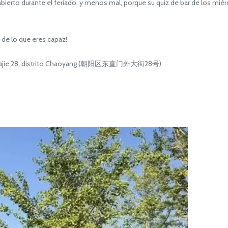
rto durante el feriado, y menos mal, porque su quiz de bar de los miérc
de lo que eres capaz!
i Dajie 28, distrito Chaoyang (朝阳区东直门外大街28号)