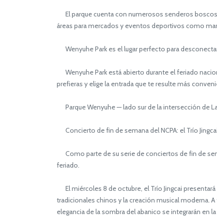
El parque cuenta con numerosos senderos boscosos 
áreas para mercados y eventos deportivos como marato
Wenyuhe Park es el lugar perfecto para desconectar de
Wenyuhe Park está abierto durante el feriado naciona
prefieras y elige la entrada que te resulte más conveni
Parque Wenyuhe — lado sur de la intersección
Concierto de fin de semana del NCPA: el Trío Jingca
Como parte de su serie de conciertos de fin de seman
feriado.
El miércoles 8 de octubre, el Trío Jingcai presentará
tradicionales chinos y la creación musical moderna. A t
elegancia de la sombra del abanico se integrarán en la