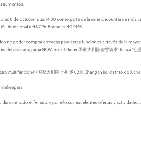
nstrumentos.
es 8 de octubre, a las 14:30 como parte de la serie Encounter de música
 Multifuncional del NCPA. Entradas: 40 RMB.
n no poder comprar entradas para estas funciones a través de la mayorí
ravés del mini programa NCPA Smart Butler 国家大剧院智慧管家. Busca “点墨生香”
 Teatro Multifuncional (国家大剧院·小剧场), 2 Xi Chang'an Jie, distrito d
Timekeepers
durante todo el feriado, y por ello sus excelentes ofertas y actividade