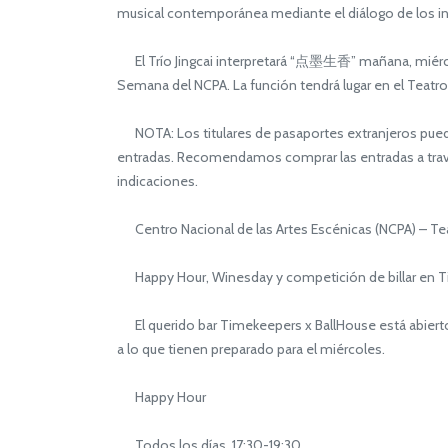
musical contemporánea mediante el diálogo de los i
El Trío Jingcai interpretará “点墨生香” mañana, miércol
Semana del NCPA. La función tendrá lugar en el Teatro
NOTA: Los titulares de pasaportes extranjeros puede
entradas. Recomendamos comprar las entradas a t
indicaciones.
Centro Nacional de las Artes Escénicas (NCPA) –
Happy Hour, Winesday y competición de billar en 
El querido bar Timekeepers x BallHouse está abierto 
a lo que tienen preparado para el miércoles.
Happy Hour
Todos los días, 17:30-19:30