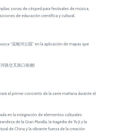
ias zonas de césped para festivales de música,
iones de educación científica y cultural.
que, busca “温榆河公园” en la aplicación de mapas que
来广营北路与滨河路交叉路口南侧)
rá el primer concierto de la serie mañana durante el
ada en la integración de elementos culturales
deza de la Gran Muralla, la tragedia de Yu Ji y la
ral de China y la vibrante fuerza de la creación