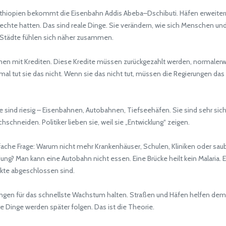
iopien bekommt die Eisenbahn Addis Abeba–Dschibuti. Häfen erweitern 
lechte hatten. Das sind reale Dinge. Sie verändern, wie sich Menschen un
. Städte fühlen sich näher zusammen.
en mit Krediten. Diese Kredite müssen zurückgezahlt werden, normalerwei
mal tut sie das nicht. Wenn sie das nicht tut, müssen die Regierungen da
sind riesig – Eisenbahnen, Autobahnen, Tiefseehäfen. Sie sind sehr sicht
hneiden. Politiker lieben sie, weil sie „Entwicklung“ zeigen.
fache Frage: Warum nicht mehr Krankenhäuser, Schulen, Kliniken oder s
ng? Man kann eine Autobahn nicht essen. Eine Brücke heilt kein Malaria. 
kte abgeschlossen sind.
ngen für das schnellste Wachstum halten. Straßen und Häfen helfen dem H
re Dinge werden später folgen. Das ist die Theorie.