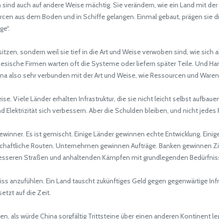
ind auch auf andere Weise mächtig. Sie verändern, wie ein Land mit der
n aus dem Boden und in Schiffe gelangen. Einmal gebaut, prägen sie die W
ge“.
esitzen, sondern weil sie tief in die Art und Weise verwoben sind, wie si
esische Firmen warten oft die Systeme oder liefern später Teile. Und Han
ina also sehr verbunden mit der Art und Weise, wie Ressourcen und Waren a
se. Viele Länder erhalten Infrastruktur, die sie nicht leicht selbst aufba
d Elektrizität sich verbessern. Aber die Schulden bleiben, und nicht jedes
Gewinner. Es ist gemischt. Einige Länder gewinnen echte Entwicklung. Ein
rtschaftliche Routen. Unternehmen gewinnen Aufträge. Banken gewinnen Z
esseren Straßen und anhaltenden Kämpfen mit grundlegenden Bedürfniss
s anzufühlen. Ein Land tauscht zukünftiges Geld gegen gegenwärtige Infr
etzt auf die Zeit.
 als würde China sorgfältig Trittsteine über einen anderen Kontinent le