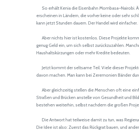
So erhält Kenia die Eisenbahn Mombasa–Nairobi. Äth
erscheinen in Ländern, die vorher keine oder sehr sch
kann jetzt Stunden dauern. Der Handel wird einfacher
Aber nichts hier ist kostenlos. Diese Projekte komm
genug Geld ein, um sich selbst zurückzuzahlen. Manch
Haushaltskürzungen oder mehr Kredite bedeuten.
Jetzt kommt der seltsame Teil. Viele dieser Projekte 
davon machen. Man kann bei Zeremonien Bänder durchsc
Aber gleichzeitig stellen die Menschen oft eine ein
Straßen und Brücken anstelle von Gesundheit und Bildu
bestehen weiterhin, selbst nachdem die großen Proje
Die Antwort hat teilweise damit zu tun, was Regieru
Die Idee ist also: Zuerst das Rückgrat bauen, und ande