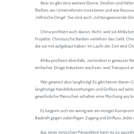
Aber es gibt eine weitere Ebene. Straßen und Häfen s
fließen, wo Unternehmen investieren und wie Ressource
„hilfreiche Dinge“. Sie sind auch „richtungweisende Din
China profitiert auch davon. Nicht, weil sie Afrika b
Projekte. Chinesische Banken verleihen das Geld. Chin
die sie mit aufgebaut haben. Im Laufe der Zeit wird Ch
Afrika profitiert ebenfalls, zumindest in gewisser Wei
einfacher. Einige Industrien wachsen, weil Transport un
Wer gewinnt also langfristig? Es gibt keinen klaren 
langfristige Handelsbeziehungen und Einfluss auf wi
gewöhnliche Menschen erhalten eine Mischung aus b
Es beginnt sich ein wenig wie ein riesiger Kompromis
Baukraft gegen zukünftigen Zugang und Einfluss. Jeder s
Aus einer zynischen Perspektive kann es so aussehen,