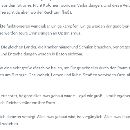
en, sondern Ströme. Nicht Kolonien, sondern Verbindungen. Und diese Verb
cherecht darüber, wo der Reichtum fließt.
jekte funktionieren wunderbar. Einige kämpfen. Einige werden dringend benö
dere werden teure Erinnerungen an Optimismus.
 Die gleichen Länder, die Krankenhäuser und Schulen brauchen, benötige
, und Entscheidungen werden in Beton sichtbar.
an eine sehr große Maschine bauen, um Dinge schneller durch den Raum 
uch um Fürsorge, Gesundheit, Lernen und Ruhe. Straßen verbinden Orte. 
achtet, beginnt alles, was gebaut wurde – egal wie groß – vorübergehen
ch. Reiche verändern ihre Form.
h darunter verbirgt. Alles, was gebaut wird, ist vergänglich. Alles, was fi
illzustehen.