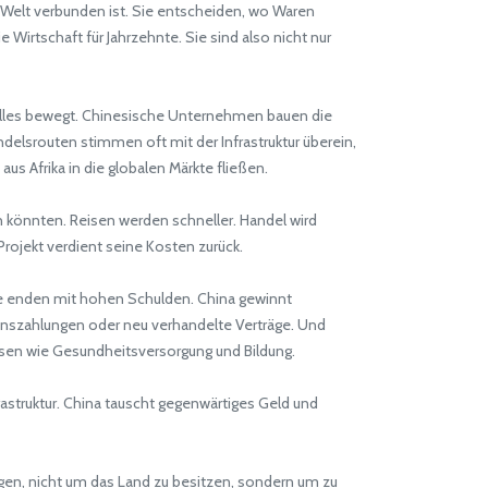
 Welt verbunden ist. Sie entscheiden, wo Waren
irtschaft für Jahrzehnte. Sie sind also nicht nur
ch alles bewegt. Chinesische Unternehmen bauen die
delsrouten stimmen oft mit der Infrastruktur überein,
us Afrika in die globalen Märkte fließen.
uen könnten. Reisen werden schneller. Handel wird
 Projekt verdient seine Kosten zurück.
ige enden mit hohen Schulden. China gewinnt
inszahlungen oder neu verhandelte Verträge. Und
en wie Gesundheitsversorgung und Bildung.
astruktur. China tauscht gegenwärtiges Geld und
gen, nicht um das Land zu besitzen, sondern um zu