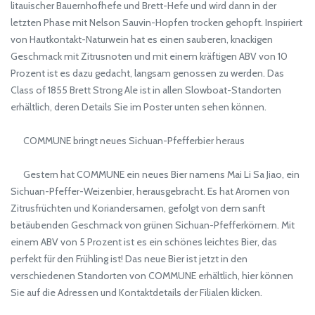
litauischer Bauernhofhefe und Brett-Hefe und wird dann in der
letzten Phase mit Nelson Sauvin-Hopfen trocken gehopft. Inspiriert
von Hautkontakt-Naturwein hat es einen sauberen, knackigen
Geschmack mit Zitrusnoten und mit einem kräftigen ABV von 10
Prozent ist es dazu gedacht, langsam genossen zu werden. Das
Class of 1855 Brett Strong Ale ist in allen Slowboat-Standorten
erhältlich, deren Details Sie im Poster unten sehen können.
COMMUNE bringt neues Sichuan-Pfefferbier heraus
Gestern hat COMMUNE ein neues Bier namens Mai Li Sa Jiao, ein
Sichuan-Pfeffer-Weizenbier, herausgebracht. Es hat Aromen von
Zitrusfrüchten und Koriandersamen, gefolgt von dem sanft
betäubenden Geschmack von grünen Sichuan-Pfefferkörnern. Mit
einem ABV von 5 Prozent ist es ein schönes leichtes Bier, das
perfekt für den Frühling ist! Das neue Bier ist jetzt in den
verschiedenen Standorten von COMMUNE erhältlich, hier können
Sie auf die Adressen und Kontaktdetails der Filialen klicken.