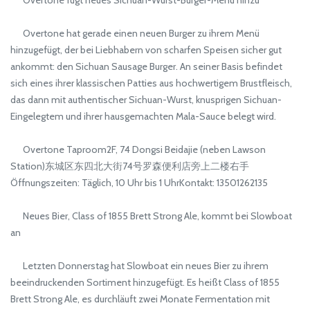
Overtone hat gerade einen neuen Burger zu ihrem Menü
hinzugefügt, der bei Liebhabern von scharfen Speisen sicher gut
ankommt: den Sichuan Sausage Burger. An seiner Basis befindet
sich eines ihrer klassischen Patties aus hochwertigem Brustfleisch,
das dann mit authentischer Sichuan-Wurst, knusprigen Sichuan-
Eingelegtem und ihrer hausgemachten Mala-Sauce belegt wird.
Overtone Taproom2F, 74 Dongsi Beidajie (neben Lawson
Station)东城区东四北大街74号罗森便利店旁上二楼右手
Öffnungszeiten: Täglich, 10 Uhr bis 1 UhrKontakt: 13501262135
Neues Bier, Class of 1855 Brett Strong Ale, kommt bei Slowboat
an
Letzten Donnerstag hat Slowboat ein neues Bier zu ihrem
beeindruckenden Sortiment hinzugefügt. Es heißt Class of 1855
Brett Strong Ale, es durchläuft zwei Monate Fermentation mit