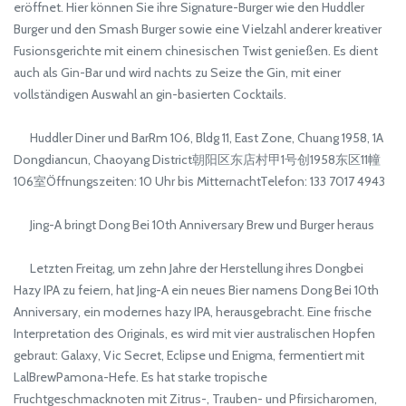
eröffnet. Hier können Sie ihre Signature-Burger wie den Huddler
Burger und den Smash Burger sowie eine Vielzahl anderer kreativer
Fusionsgerichte mit einem chinesischen Twist genießen. Es dient
auch als Gin-Bar und wird nachts zu Seize the Gin, mit einer
vollständigen Auswahl an gin-basierten Cocktails.
Huddler Diner und BarRm 106, Bldg 11, East Zone, Chuang 1958, 1A
Dongdiancun, Chaoyang District朝阳区东店村甲1号创1958东区11幢
106室Öffnungszeiten: 10 Uhr bis MitternachtTelefon: 133 7017 4943
Jing-A bringt Dong Bei 10th Anniversary Brew und Burger heraus
Letzten Freitag, um zehn Jahre der Herstellung ihres Dongbei
Hazy IPA zu feiern, hat Jing-A ein neues Bier namens Dong Bei 10th
Anniversary, ein modernes hazy IPA, herausgebracht. Eine frische
Interpretation des Originals, es wird mit vier australischen Hopfen
gebraut: Galaxy, Vic Secret, Eclipse und Enigma, fermentiert mit
LalBrewPamona-Hefe. Es hat starke tropische
Fruchtgeschmacknoten mit Zitrus-, Trauben- und Pfirsicharomen,