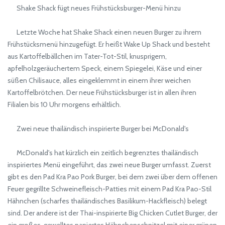
Shake Shack fügt neues Frühstücksburger-Menü hinzu
Letzte Woche hat Shake Shack einen neuen Burger zu ihrem
Frühstücksmenü hinzugefügt. Er heißt Wake Up Shack und besteht
aus Kartoffelbällchen im Tater-Tot-Stil, knusprigem,
apfelholzgeräuchertem Speck, einem Spiegelei, Käse und einer
süßen Chilisauce, alles eingeklemmt in einem ihrer weichen
Kartoffelbrötchen. Der neue Frühstücksburger ist in allen ihren
Filialen bis 10 Uhr morgens erhältlich.
Zwei neue thailändisch inspirierte Burger bei McDonald's
McDonald's hat kürzlich ein zeitlich begrenztes thailändisch
inspiriertes Menü eingeführt, das zwei neue Burger umfasst. Zuerst
gibt es den Pad Kra Pao Pork Burger, bei dem zwei über dem offenen
Feuer gegrillte Schweinefleisch-Patties mit einem Pad Kra Pao-Stil
Hähnchen (scharfes thailändisches Basilikum-Hackfleisch) belegt
sind. Der andere ist der Thai-inspirierte Big Chicken Cutlet Burger, der
ein großes, gewelltes paniertes Hähnchenschnitzel mit einer grünen