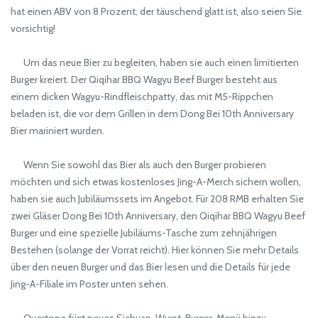
hat einen ABV von 8 Prozent, der täuschend glatt ist, also seien Sie
vorsichtig!
Um das neue Bier zu begleiten, haben sie auch einen limitierten
Burger kreiert. Der Qiqihar BBQ Wagyu Beef Burger besteht aus
einem dicken Wagyu-Rindfleischpatty, das mit M5-Rippchen
beladen ist, die vor dem Grillen in dem Dong Bei 10th Anniversary
Bier mariniert wurden.
Wenn Sie sowohl das Bier als auch den Burger probieren
möchten und sich etwas kostenloses Jing-A-Merch sichern wollen,
haben sie auch Jubiläumssets im Angebot. Für 208 RMB erhalten Sie
zwei Gläser Dong Bei 10th Anniversary, den Qiqihar BBQ Wagyu Beef
Burger und eine spezielle Jubiläums-Tasche zum zehnjährigen
Bestehen (solange der Vorrat reicht). Hier können Sie mehr Details
über den neuen Burger und das Bier lesen und die Details für jede
Jing-A-Filiale im Poster unten sehen.
Overtone fügt neues Sichuan-Wurst-Burger-Menü hinzu