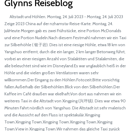
Glynns Reiseblog
Altstadt und Höhlen. Montag, 24. Juli 2023 - Montag, 24. Juli 2023
Zeige 2023 China auf der nzhamsta-Reise-Karte. Montag, 24.
JuliHeute Morgen gab es zwei Frühstücke, eine Portion McDonalds
und eine Portion Nudeln.Nach diesem Festmahl nahmen wir ein Taxi
zur Silberhöhle ( 银子岩). Dies ist eine riesige Höhle, etwa 18 km von
Yangshuo entfernt, durch die ein langer, 2 km langer Betonweg führt,
vorbei an einer riesigen Anzahl von Stalaktiten und Stalakmiten, die
alle beleuchtet sind wie im Disneyland.Es war unglaublich heiß in der
Höhle und die vielen großen Ventilatoren waren sehr
willkommen.Der Eingang zu den Höhlen.Fotozeit.Bitte vorsichtig
fallen.Außerhalb der Silberhöhlen.Blick von den Silberhöhlen.Der
Kaffee im Café draußen war ekelhaft.Von dort aus nahmen wir ein
weiteres Taxi in die Altstadt von Xingping (兴坪镇). Dies war etwa 90
Minuten Fahrt nördlich von Yangshuo. Die Altstadt ist sehr malerisch
und die Aussicht auf den Fluss ist spektakulär.Xingping
Town.Xingping Town.Xingping Town.Xingping Town.Xingping
Town.View in Xingping Town.Wir nahmen das gleiche Taxi zurück