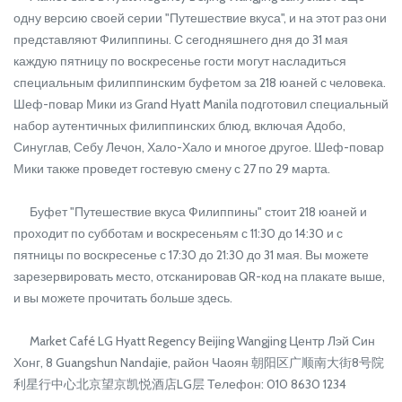
одну версию своей серии "Путешествие вкуса", и на этот раз они
представляют Филиппины. С сегодняшнего дня до 31 мая
каждую пятницу по воскресенье гости могут насладиться
специальным филиппинским буфетом за 218 юаней с человека.
Шеф-повар Мики из Grand Hyatt Manila подготовил специальный
набор аутентичных филиппинских блюд, включая Адобо,
Синуглав, Себу Лечон, Хало-Хало и многое другое. Шеф-повар
Мики также проведет гостевую смену с 27 по 29 марта.
Буфет "Путешествие вкуса Филиппины" стоит 218 юаней и
проходит по субботам и воскресеньям с 11:30 до 14:30 и с
пятницы по воскресенье с 17:30 до 21:30 до 31 мая. Вы можете
зарезервировать место, отсканировав QR-код на плакате выше,
и вы можете прочитать больше здесь.
Market Café LG Hyatt Regency Beijing Wangjing Центр Лэй Син
Хонг, 8 Guangshun Nandajie, район Чаоян 朝阳区广顺南大街8号院
利星行中心北京望京凯悦酒店LG层 Телефон: 010 8630 1234