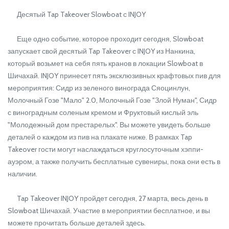
Десятый Tap Takeover Slowboat с INJOY
Еще одно событие, которое проходит сегодня, Slowboat
запускает свой десятый Tap Takeover с INJOY из Нанкина,
который возьмет на себя пять кранов в локации Slowboat в
Шичахай. INJOY принесет пять эксклюзивных крафтовых пив для
мероприятия: Сидр из зеленого винограда Сяоцинлун,
Молочный Гозе "Мало" 2.0, Молочный Гозе "Злой Нуман", Сидр
с виноградным соленым кремом и Фруктовый кислый эль
"Молодежный дом престарелых". Вы можете увидеть больше
деталей о каждом из пив на плакате ниже. В рамках Tap
Takeover гости могут наслаждаться круглосуточным хэппи-
ауэром, а также получить бесплатные сувениры, пока они есть в
наличии.
Tap Takeover INJOY пройдет сегодня, 27 марта, весь день в
Slowboat Шичахай. Участие в мероприятии бесплатное, и вы
можете прочитать больше деталей здесь.