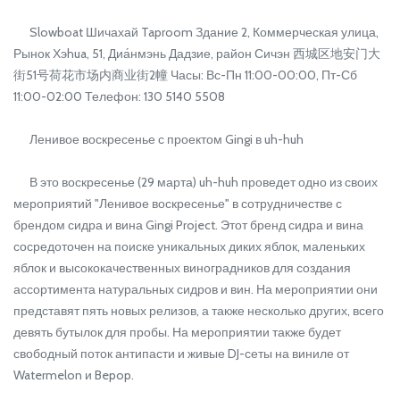
Slowboat Шичахай Taproom Здание 2, Коммерческая улица,
Рынок Хэhua, 51, Диа́нмэнь Дадзие, район Сичэн 西城区地安门大
街51号荷花市场内商业街2幢 Часы: Вс-Пн 11:00-00:00, Пт-Сб
11:00-02:00 Телефон: 130 5140 5508
Ленивое воскресенье с проектом Gingi в uh-huh
В это воскресенье (29 марта) uh-huh проведет одно из своих
мероприятий "Ленивое воскресенье" в сотрудничестве с
брендом сидра и вина Gingi Project. Этот бренд сидра и вина
сосредоточен на поиске уникальных диких яблок, маленьких
яблок и высококачественных виноградников для создания
ассортимента натуральных сидров и вин. На мероприятии они
представят пять новых релизов, а также несколько других, всего
девять бутылок для пробы. На мероприятии также будет
свободный поток антипасти и живые DJ-сеты на виниле от
Watermelon и Bepop.