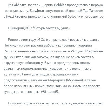
JM Café открывает пиццерию, Pebbles проводит свою первую
гостевую смену, Slowboat запускает свой десятый Tap Takeover,
в Hyatt Regency проходит филиппинский буфет и многое другое.
Пиццерия JM Café открывается в Дунчэн
Ранее в этом году JM Café открыла свой восьмой магазин в
Пекине, и на этот раз они выбрали концепцию пиццерии.
Расположенная в европейском комплексе Wenyuan 81 в районе
Дунчэн, итальянская закусочная идеально вписывается в
окружающую обстановку. В меню представлены шесть
различных неаполитанских пицц, все приготовленные в
аутентичной печи для пиццы, с традиционными
предложениями, такими как Маргарита (66 юаней), а также
более необычными вариантами, такими как Большая тарелка
курицы по-синьцзянски (98 юаней).
Помимо пиццы, у них есть паста, салаты, закуски и несколько