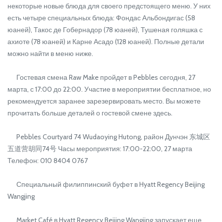
некоторые новые блюда для своего предстоящего меню. У них
есть четыре специальных блюда: Фондас Альбондигас (58
юаней), Такос де Гобернадор (78 юаней), Тушеная голяшка с
ахиоте (78 юаней) и Карне Асадо (128 юаней). Полные детали
можно найти в меню ниже.
Гостевая смена Raw Make пройдет в Pebbles сегодня, 27
марта, с 17:00 до 22:00. Участие в мероприятии бесплатное, но
рекомендуется заранее зарезервировать место. Вы можете
прочитать больше деталей о гостевой смене здесь.
Pebbles Courtyard 74 Wudaoying Hutong, район Дунчэн 东城区
五道营胡同74号 Часы мероприятия: 17:00-22:00, 27 марта
Телефон: 010 8404 0767
Специальный филиппинский буфет в Hyatt Regency Beijing
Wangjing
Market Café в Hyatt Regency Beijing Wangjing запускает еще