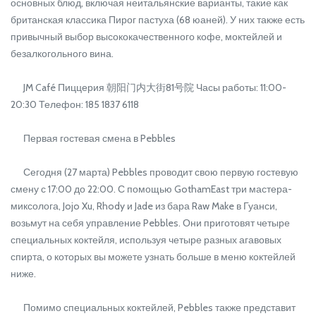
основных блюд, включая неитальянские варианты, такие как
британская классика Пирог пастуха (68 юаней). У них также есть
привычный выбор высококачественного кофе, моктейлей и
безалкогольного вина.
JM Café Пиццерия 朝阳门内大街81号院 Часы работы: 11:00-
20:30 Телефон: 185 1837 6118
Первая гостевая смена в Pebbles
Сегодня (27 марта) Pebbles проводит свою первую гостевую
смену с 17:00 до 22:00. С помощью GothamEast три мастера-
миксолога, Jojo Xu, Rhody и Jade из бара Raw Make в Гуанси,
возьмут на себя управление Pebbles. Они приготовят четыре
специальных коктейля, используя четыре разных агавовых
спирта, о которых вы можете узнать больше в меню коктейлей
ниже.
Помимо специальных коктейлей, Pebbles также представит