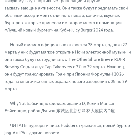
живую музыку, спортивные трансляции и другие
захватывающие активности. Они также будут предлагать свой
обычный ассортимент отличного пива и, конечно, вкусных
бургеров, которые принесли им второе место в номинации
«Лучший новый бургер» на Кубке Juicy Burger 2024 года.
Новый филиал официально откроется 28 марта, однако 27
марта у них будет мягкое открытие Ночи электронной музыки, и
они также будут сотрудничать с The Other Shore Brew и RUHR
Brewing Co для двух Tap Takeovers с 27 по 29 марта. Наконец,
они будут транслировать Гран-при Японии Формулы-1 2026
года на многочисленных экранах нового заведения с 28 по 29
марта.
WhyNot Бэйсинцяо филиал: здание D, Келин Мансен,
Бэйсинцяо, район Дунчэн 东城区北新桥科林大厦院内D座
ЧИТАТЬ: Бургеры и пиво: Huddler открывается, новый бургер
Jing-A и IPA + другие новости