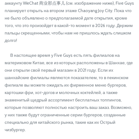
аккаунту WeChat 商业那点事儿 (см. изображение ниже), Five Guys
планирует открыть на втором этаже Chaoyang Joy City. Пока что
не было объявлено о предполагаемой дате открытия, кроме
того, что это произойдет в какой-то момент в 2026 году. Держим
пальцы скрещенными, чтобы нам не пришлось ждать слишком
долго!
В настоящее время у Five Guys есть пять филиалов на
материковом Китае, все из которых расположены в Шанхае, где
они открыли свой первый магазин в 2021 году. Если их
шанхайские филиалы являются показателем, то в пекинском
филиале вы можете ожидать их фирменное меню бургеров,
картошки фри, хот-догов и молочных коктейлей, а также
знаменитый щедрый ассортимент бесплатных топпингов,
которые позволяют полностью настроить ваш заказ. Возможно,
у них также будут ограниченные серии бургеров, созданные
специально для китайского рынка, такие как их Острый
чизбургер.