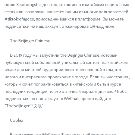
он же Xiaohongshu, для тех, кто активен в китайских социальных
сетях или, возможно, является одним из многих пользователей
#tiktokrefugees, присоединившихся к платформе. Вы можете
подписаться на наш аккаунт, отсканировав QR-код ниже.
The Beijinger Chinese
В 2019 году мы запустили the Beijinger Chinese, который
публикует свой собственный уникальный контент на китайском
языке для местной аудитории, заинтересованной в том, что
нового и интересного происходит в городе. Если вы иностранец,
который хочет попрактиковаться в китайском и быть в курсе
последних тенденций, то это отличный вариант для вас. Чтобы
подписаться на наш аккаунт в WeChat, просто найдите
”Thebeijinger中文版".
Coolax
В этом аккаунте WeChat в Шанхае вы найдете краткую