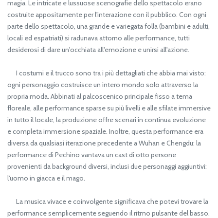
magia. Le intricate e lussuose scenografie dello spettacolo erano
costruite appositamente per l'interazione con il pubblico. Con ogni
parte dello spettacolo, una grande e variegata folla (bambini e adulti,
locali ed espatriati) si radunava attorno alle performance, tutti
desiderosi di dare un'occhiata all'emozione e unirsi all'azione.
I costumi e il trucco sono tra i più dettagliati che abbia mai visto:
ogni personaggio costruisce un intero mondo solo attraverso la
propria moda. Abbinati al palcoscenico principale fisso a tema
floreale, alle performance sparse su più livelli e alle sfilate immersive
in tutto il locale, la produzione offre scenari in continua evoluzione
e completa immersione spaziale. Inoltre, questa performance era
diversa da qualsiasi iterazione precedente a Wuhan e Chengdu: la
performance di Pechino vantava un cast di otto persone
provenienti da background diversi, inclusi due personaggi aggiuntivi:
l'uomo in giacca e il mago.
La musica vivace e coinvolgente significava che potevi trovare la
performance semplicemente seguendo il ritmo pulsante del basso.