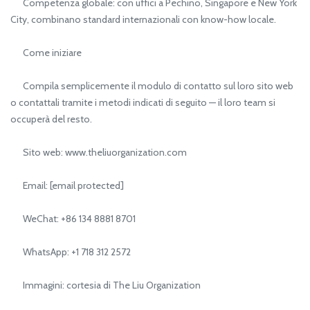
Competenza globale: con uffici a Pechino, Singapore e New York
City, combinano standard internazionali con know-how locale.
Come iniziare
Compila semplicemente il modulo di contatto sul loro sito web
o contattali tramite i metodi indicati di seguito — il loro team si
occuperà del resto.
Sito web: www.theliuorganization.com
Email: [email protected]
WeChat: +86 134 8881 8701
WhatsApp: +1 718 312 2572
Immagini: cortesia di The Liu Organization