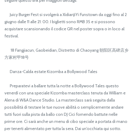
seguire questo link per maggiori dettagli.
Juicy Burger Fest si svolgerà a XidianJiYi Funstown da oggi fino al 2
giugno dalle 11 alle 21: 00. I biglietti sono RMB 35 e si possono
acquistare scansionando il codice QR nel poster sopra o in loco al
festival.
18 Fangjiacun, Gaobeidian, Distretto di Chaoyang 朝阳区高碑店乡
方家村甲18号
Danza-Calda estate Kizomba a Bollywood Tales
Preparatevi a ballare tutta la notte a Bollywood Tales questo
venerdì con una speciale Kizomba masterclass tenuta da William e
Alena di W&A Dance Studio. La masterclass sarà seguita dalla
possibilità di testare le tue nuove abilità o semplicemente andare
tutti fuori sulla pista da ballo con DJ Cici fornendo battute nelle
prime ore. Ci sarà anche un menu di cibo speciale a portata di mano
per tenerti alimentato per tutta la sera. Dai un'occhiata qui sotto.