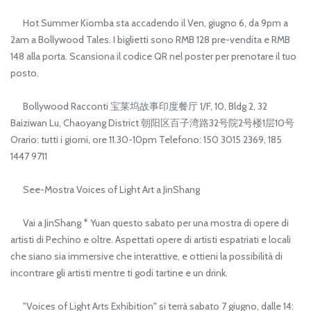
Hot Summer Kiomba sta accadendo il Ven, giugno 6, da 9pm a
2am a Bollywood Tales. I biglietti sono RMB 128 pre-vendita e RMB
148 alla porta. Scansiona il codice QR nel poster per prenotare il tuo
posto.
Bollywood Racconti 宝莱坞故事印度餐厅 1/F, 10, Bldg 2, 32
Baiziwan Lu, Chaoyang District 朝阳区百子湾路32号院2号楼1层10号
Orario: tutti i giorni, ore 11.30-10pm Telefono: 150 3015 2369, 185
1447 9711
See-Mostra Voices of Light Art a JinShang
Vai a JinShang * Yuan questo sabato per una mostra di opere di
artisti di Pechino e oltre. Aspettati opere di artisti espatriati e locali
che siano sia immersive che interattive, e ottieni la possibilità di
incontrare gli artisti mentre ti godi tartine e un drink.
"Voices of Light Arts Exhibition" si terrà sabato 7 giugno, dalle 14: