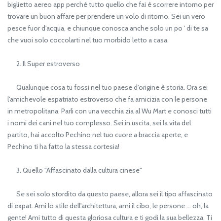
biglietto aereo app perché tutto quello che fai è scorrere intorno per
trovare un buon affare per prendere un volo di ritorno. Sei un vero
pesce fuor d'acqua, e chiunque conosca anche solo un po ' di te sa
che vuoi solo coccolarti nel tuo morbido letto a casa.
2. Il Super estroverso
Qualunque cosa tu fossi nel tuo paese d'origine è storia. Ora sei
l'amichevole espatriato estroverso che fa amicizia con le persone
in metropolitana. Parli con una vecchia zia al Wu Mart e conosci tutti
i nomi dei cani nel tuo complesso. Sei in uscita, sei la vita del
partito, hai accolto Pechino nel tuo cuore a braccia aperte, e
Pechino ti ha fatto la stessa cortesia!
3. Quello "Affascinato dalla cultura cinese"
Se sei solo stordito da questo paese, allora sei il tipo affascinato
di expat. Ami lo stile dell'architettura, ami il cibo, le persone ... oh, la
gente! Ami tutto di questa gloriosa cultura e ti godi la sua bellezza. Ti