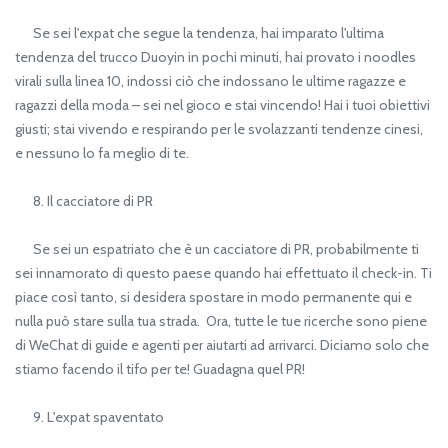
Se sei l'expat che segue la tendenza, hai imparato l'ultima
tendenza del trucco Duoyin in pochi minuti, hai provato i noodles
virali sulla linea 10, indossi ciò che indossano le ultime ragazze e
ragazzi della moda – sei nel gioco e stai vincendo! Hai i tuoi obiettivi
giusti; stai vivendo e respirando per le svolazzanti tendenze cinesi,
e nessuno lo fa meglio di te.
8. Il cacciatore di PR
Se sei un espatriato che è un cacciatore di PR, probabilmente ti
sei innamorato di questo paese quando hai effettuato il check-in. Ti
piace così tanto, si desidera spostare in modo permanente qui e
nulla può stare sulla tua strada. Ora, tutte le tue ricerche sono piene
di WeChat di guide e agenti per aiutarti ad arrivarci. Diciamo solo che
stiamo facendo il tifo per te! Guadagna quel PR!
9. L'expat spaventato