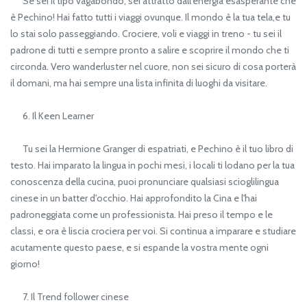
Se sei il tipo vagabondo, sei attratto dall'energia esasperante che
è Pechino! Hai fatto tutti i viaggi ovunque. Il mondo è la tua tela,e tu
lo stai solo passeggiando. Crociere, voli e viaggi in treno - tu sei il
padrone di tutti e sempre pronto a salire e scoprire il mondo che ti
circonda. Vero wanderluster nel cuore, non sei sicuro di cosa porterà
il domani, ma hai sempre una lista infinita di luoghi da visitare.
6. Il Keen Learner
Tu sei la Hermione Granger di espatriati, e Pechino è il tuo libro di
testo. Hai imparato la lingua in pochi mesi, i locali ti lodano per la tua
conoscenza della cucina, puoi pronunciare qualsiasi scioglilingua
cinese in un batter d'occhio. Hai approfondito la Cina e l'hai
padroneggiata come un professionista. Hai preso il tempo e le
classi, e ora è liscia crociera per voi. Si continua a imparare e studiare
acutamente questo paese, e si espande la vostra mente ogni
giorno!
7. Il Trend follower cinese