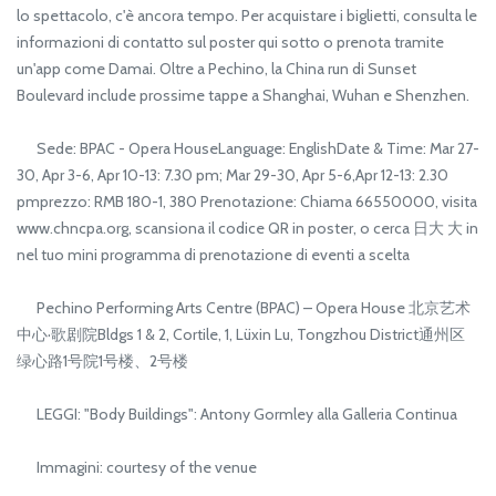
lo spettacolo, c'è ancora tempo. Per acquistare i biglietti, consulta le
informazioni di contatto sul poster qui sotto o prenota tramite
un'app come Damai. Oltre a Pechino, la China run di Sunset
Boulevard include prossime tappe a Shanghai, Wuhan e Shenzhen.
Sede: BPAC - Opera HouseLanguage: EnglishDate & Time: Mar 27-
30, Apr 3-6, Apr 10-13: 7.30 pm; Mar 29-30, Apr 5-6,Apr 12-13: 2.30
pmprezzo: RMB 180-1, 380 Prenotazione: Chiama 66550000, visita
www.chncpa.org, scansiona il codice QR in poster, o cerca 日大 大 in
nel tuo mini programma di prenotazione di eventi a scelta
Pechino Performing Arts Centre (BPAC) – Opera House 北京艺术
中心·歌剧院Bldgs 1 & 2, Cortile, 1, Lüxin Lu, Tongzhou District通州区
绿心路1号院1号楼、2号楼
LEGGI: "Body Buildings": Antony Gormley alla Galleria Continua
Immagini: courtesy of the venue