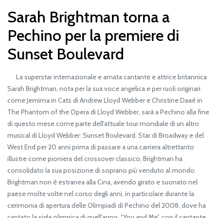
Sarah Brightman torna a
Pechino per la premiere di
Sunset Boulevard
La superstar internazionale e amata cantante e attrice britannica
Sarah Brightman, nota per la sua voce angelica e per ruoli originari
come Jemima in Cats di Andrew Lloyd Webber e Christine Daaé in
The Phantom of the Opera di Lloyd Webber, sarà a Pechino alla fine
di questo mese come parte dell'attuale tour mondiale di un altro
musical di Lloyd Webber: Sunset Boulevard. Star di Broadway e del
West End per 20 anni prima di passare a una carriera altrettanto
illustre come pioniera del crossover classico, Brightman ha
consolidato la sua posizione di soprano più venduto al mondo.
Brightman non è estranea alla Cina, avendo girato e suonato nel
paese molte volte nel corso degli anni, in particolare durante la
cerimonia di apertura delle Olimpiadi di Pechino del 2008, dove ha
cantato la sigla olimpica di quell'anno, “You and Me”, con il cantante