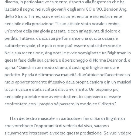
diversa, in particolare vocalmente, rispetto alla Brightman che ha
lasciato il segno nei ruoli giovanili degli anni '80 e '90. Benson Ang,
dello Straits Times, scrive nella sua recensione incredibilmente
sensibile della produzione: “Il suo attuale stato vocale sembra
un'ombra della sua gloria passata, e con un'aggiunta di dolore e
perdita. Tuttavia, dà alla sua performance una qualità oscura e
autoreferenziale, che può o non può essere stata intenzionale.
Nella sua recensione, Ang nota le ovvie somiglianze tra Brightman in
questa fase della sua carriera e il personaggio di Norma Desmond, e
opina: “Quindi, in un modo strano, il casting di Brightman qui è
perfetto. E parla dell'immensa maturità di un'attrice nell'accettare un
ruolo apparentemente riflessivo della propria carriera e in un musical
la cui musica è stata scritta dal suo ex marito. Un tespiano più
sensibile potrebbe non avere intrattenuto il pensiero di essere
confrontato con il proprio sé passato in modo così diretto.”
I fan del teatro musicale, in particolare i fan di Sarah Brightman
che vorrebbero l'opportunità di vederla dal vivo, saranno
sicuramente interessati a vedere questa produzione. Se vuoi vedere