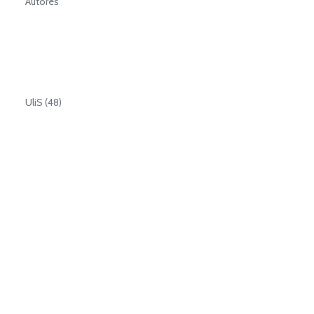
Autores
UliS (48)