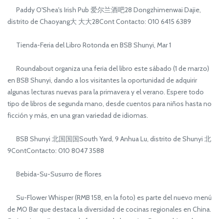
Paddy O'Shea's Irish Pub 爱尔兰酒吧28 Dongzhimenwai Dajie,
distrito de Chaoyang大 大大28Cont Contacto: 010 6415 6389
Tienda-Feria del Libro Rotonda en BSB Shunyi, Mar 1
Roundabout organiza una feria del libro este sábado (1 de marzo)
en BSB Shunyi, dando a los visitantes la oportunidad de adquirir
algunas lecturas nuevas para la primavera y el verano. Espere todo
tipo de libros de segunda mano, desde cuentos para niños hasta no
ficción y más, en una gran variedad de idiomas.
BSB Shunyi 北国国国South Yard, 9 Anhua Lu, distrito de Shunyi 北
9ContContacto: 010 8047 3588
Bebida-Su-Susurro de flores
Su-Flower Whisper (RMB 158, en la foto) es parte del nuevo menú
de MO Bar que destaca la diversidad de cocinas regionales en China.