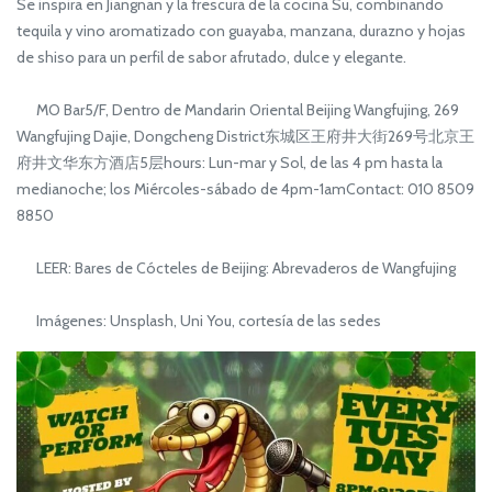
Se inspira en Jiangnan y la frescura de la cocina Su, combinando
tequila y vino aromatizado con guayaba, manzana, durazno y hojas
de shiso para un perfil de sabor afrutado, dulce y elegante.
MO Bar5/F, Dentro de Mandarin Oriental Beijing Wangfujing, 269
Wangfujing Dajie, Dongcheng District东城区王府井大街269号北京王
府井文华东方酒店5层hours: Lun-mar y Sol, de las 4 pm hasta la
medianoche; los Miércoles-sábado de 4pm-1amContact: 010 8509
8850
LEER: Bares de Cócteles de Beijing: Abrevaderos de Wangfujing
Imágenes: Unsplash, Uni You, cortesía de las sedes