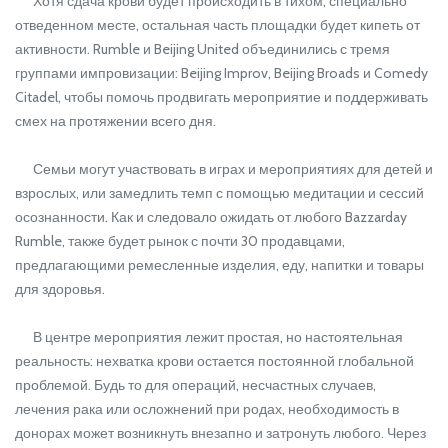
Хотя сдача крови будет происходить в тихом, специально
отведенном месте, остальная часть площадки будет кипеть от
активности. Rumble и Beijing United объединились с тремя
группами импровизации: Beijing Improv, Beijing Broads и Comedy
Citadel, чтобы помочь продвигать мероприятие и поддерживать
смех на протяжении всего дня.
Семьи могут участвовать в играх и мероприятиях для детей и
взрослых, или замедлить темп с помощью медитации и сессий
осознанности. Как и следовало ожидать от любого Bazzarday
Rumble, также будет рынок с почти 30 продавцами,
предлагающими ремесленные изделия, еду, напитки и товары
для здоровья.
В центре мероприятия лежит простая, но настоятельная
реальность: нехватка крови остается постоянной глобальной
проблемой. Будь то для операций, несчастных случаев,
лечения рака или осложнений при родах, необходимость в
донорах может возникнуть внезапно и затронуть любого. Через