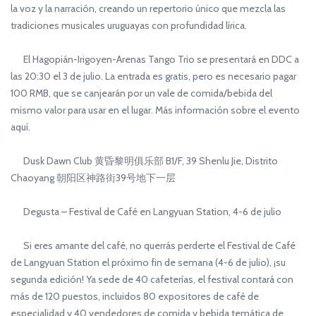
la voz y la narración, creando un repertorio único que mezcla las
tradiciones musicales uruguayas con profundidad lírica.
El Hagopián-Irigoyen-Arenas Tango Trio se presentará en DDC a
las 20:30 el 3 de julio. La entrada es gratis, pero es necesario pagar
100 RMB, que se canjearán por un vale de comida/bebida del
mismo valor para usar en el lugar. Más información sobre el evento
aquí.
Dusk Dawn Club 黄昏黎明俱乐部 B1/F, 39 Shenlu Jie, Distrito
Chaoyang 朝阳区神路街39号地下一层
Degusta – Festival de Café en Langyuan Station, 4-6 de julio
Si eres amante del café, no querrás perderte el Festival de Café
de Langyuan Station el próximo fin de semana (4-6 de julio), ¡su
segunda edición! Ya sede de 40 cafeterías, el festival contará con
más de 120 puestos, incluidos 80 expositores de café de
especialidad y 40 vendedores de comida y bebida temática de