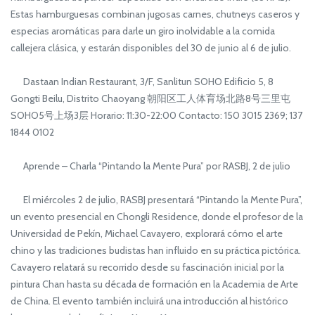
Estas hamburguesas combinan jugosas carnes, chutneys caseros y
especias aromáticas para darle un giro inolvidable a la comida
callejera clásica, y estarán disponibles del 30 de junio al 6 de julio.
Dastaan Indian Restaurant, 3/F, Sanlitun SOHO Edificio 5, 8
Gongti Beilu, Distrito Chaoyang 朝阳区工人体育场北路8号三里屯
SOHO5号上场3层 Horario: 11:30-22:00 Contacto: 150 3015 2369; 137
1844 0102
Aprende – Charla “Pintando la Mente Pura” por RASBJ, 2 de julio
El miércoles 2 de julio, RASBJ presentará “Pintando la Mente Pura”,
un evento presencial en Chongli Residence, donde el profesor de la
Universidad de Pekín, Michael Cavayero, explorará cómo el arte
chino y las tradiciones budistas han influido en su práctica pictórica.
Cavayero relatará su recorrido desde su fascinación inicial por la
pintura Chan hasta su década de formación en la Academia de Arte
de China. El evento también incluirá una introducción al histórico